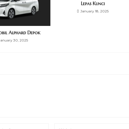
Lepas Kunci
January 18, 2025
bil Alphard Depok
January 30, 2025
Enter