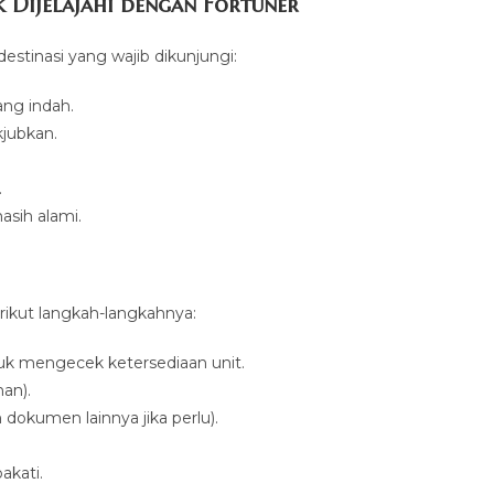
 Dijelajahi dengan Fortuner
destinasi yang wajib dikunjungi:
ang indah.
jubkan.
.
sih alami.
ikut langkah-langkahnya:
uk mengecek ketersediaan unit.
an).
dokumen lainnya jika perlu).
akati.