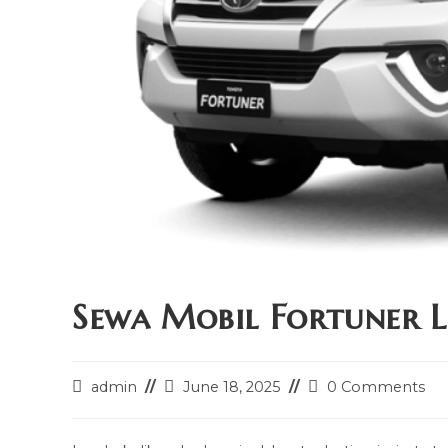
Sewa Mobil Fortuner 
Post
Post
Post
admin
June 18, 2025
0 Comments
author:
last
comments:
modified: