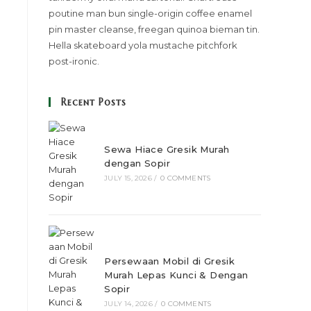
poutine man bun single-origin coffee enamel
pin master cleanse, freegan quinoa bieman tin.
Hella skateboard yola mustache pitchfork
post-ironic.
Recent Posts
Sewa Hiace Gresik Murah
dengan Sopir
JULY 15, 2026
/
0 COMMENTS
Persewaan Mobil di Gresik
Murah Lepas Kunci & Dengan
Sopir
JULY 14, 2026
/
0 COMMENTS