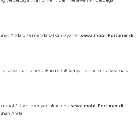
ng terpercaya, Arimbi Rent Car menawarkan berbagai
unyi. Anda bisa mendapatkan layanan
sewa mobil Fortuner di
utin diservis, dan dibersihkan untuk kenyamanan serta keamanan
pa repot? Kami menyediakan opsi
sewa mobil Fortuner di
tuhan Anda.