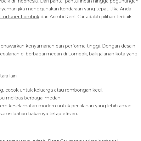
erbaik di Indonesia. Dari pantai-pantai indah hingga pegunungan
nyaman jika menggunakan kendaraan yang tepat. Jika Anda
 Fortuner Lombok
dari Arimbi Rent Car adalah pilihan terbaik.
g menawarkan kenyamanan dan performa tinggi. Dengan desain
perjalanan di berbagai medan di Lombok, baik jalanan kota yang
ra lain:
, cocok untuk keluarga atau rombongan kecil.
u melibas berbagai medan.
tem keselamatan modern untuk perjalanan yang lebih aman.
umsi bahan bakarnya tetap efisien.