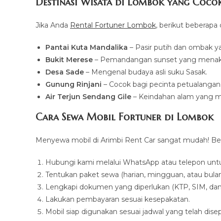
Destinasi Wisata di Lombok yang Cocok
Jika Anda
Rental Fortuner Lombok
, berikut beberapa 
Pantai Kuta Mandalika
– Pasir putih dan ombak y
Bukit Merese
– Pemandangan sunset yang menak
Desa Sade
– Mengenal budaya asli suku Sasak.
Gunung Rinjani
– Cocok bagi pecinta petualangan
Air Terjun Sendang Gile
– Keindahan alam yang ma
Cara Sewa Mobil Fortuner di Lombok
Menyewa mobil di Arimbi Rent Car sangat mudah! Ber
Hubungi kami melalui WhatsApp atau telepon unt
Tentukan paket sewa (harian, mingguan, atau bulan
Lengkapi dokumen yang diperlukan (KTP, SIM, dan 
Lakukan pembayaran sesuai kesepakatan.
Mobil siap digunakan sesuai jadwal yang telah disep