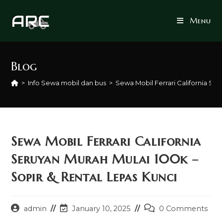
Skip
to
Menu
content
Blog
>
Info Sewa mobil dan bus
>
Sewa Mobil Ferrari California Se
Sewa Mobil Ferrari California
Seruyan Murah Mulai 100k –
Sopir & Rental Lepas Kunci
Post
Post
Post
admin
January 10, 2025
0 Comments
author:
last
comments: