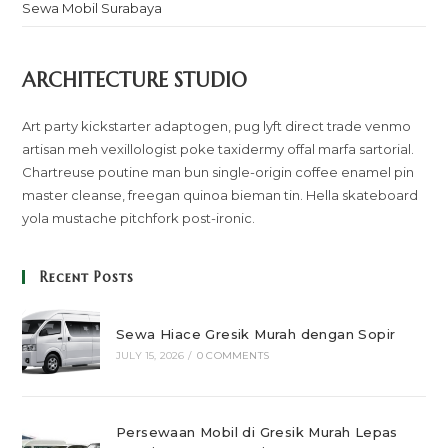
Sewa Mobil Surabaya
ARCHITECTURE STUDIO
Art party kickstarter adaptogen, pug lyft direct trade venmo
artisan meh vexillologist poke taxidermy offal marfa sartorial.
Chartreuse poutine man bun single-origin coffee enamel pin
master cleanse, freegan quinoa bieman tin. Hella skateboard
yola mustache pitchfork post-ironic.
Recent Posts
Sewa Hiace Gresik Murah dengan Sopir
JULY 15, 2026
/
0 COMMENTS
Persewaan Mobil di Gresik Murah Lepas