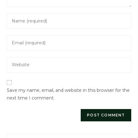
Enter
your
name
Enter
or
your
username
email
to
Enter
address
comment
your
to
website
comment
URL
Save my name, email, and website in this browser for the
(optional)
next time I comment.