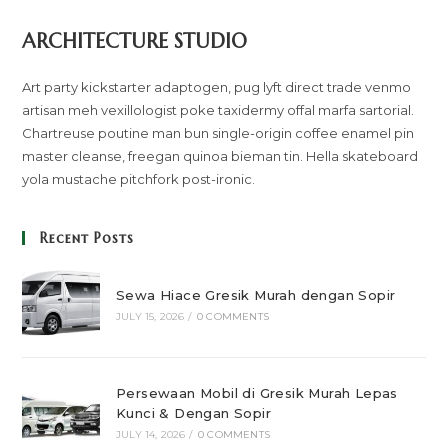
ARCHITECTURE STUDIO
Art party kickstarter adaptogen, pug lyft direct trade venmo
artisan meh vexillologist poke taxidermy offal marfa sartorial.
Chartreuse poutine man bun single-origin coffee enamel pin
master cleanse, freegan quinoa bieman tin. Hella skateboard
yola mustache pitchfork post-ironic.
Recent Posts
Sewa Hiace Gresik Murah dengan Sopir
JULY 15, 2026
/
0 COMMENTS
Persewaan Mobil di Gresik Murah Lepas
Kunci & Dengan Sopir
JULY 14, 2026
/
0 COMMENTS