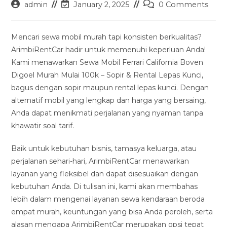
Post
Post
Post
admin
January 2, 2025
0 Comments
author:
last
comments:
modified:
Mencari sewa mobil murah tapi konsisten berkualitas?
ArimbiRentCar hadir untuk memenuhi keperluan Anda!
Kami menawarkan Sewa Mobil Ferrari California Boven
Digoel Murah Mulai 100k – Sopir & Rental Lepas Kunci,
bagus dengan sopir maupun rental lepas kunci. Dengan
alternatif mobil yang lengkap dan harga yang bersaing,
Anda dapat menikmati perjalanan yang nyaman tanpa
khawatir soal tarif.
Baik untuk kebutuhan bisnis, tamasya keluarga, atau
perjalanan sehari-hari, ArimbiRentCar menawarkan
layanan yang fleksibel dan dapat disesuaikan dengan
kebutuhan Anda. Di tulisan ini, kami akan membahas
lebih dalam mengenai layanan sewa kendaraan beroda
empat murah, keuntungan yang bisa Anda peroleh, serta
alasan mengapa ArimbiRentCar merupakan opsi tepat