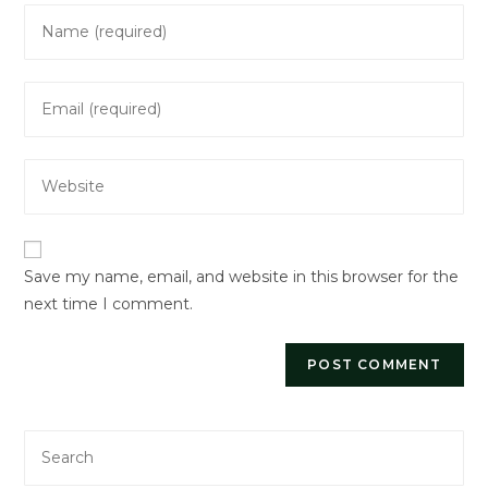
Enter
your
name
Enter
or
your
username
email
to
Enter
address
comment
your
to
website
comment
URL
Save my name, email, and website in this browser for the
(optional)
next time I comment.