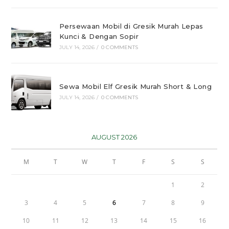
Persewaan Mobil di Gresik Murah Lepas
Kunci & Dengan Sopir
JULY 14, 2026
/
0 COMMENTS
Sewa Mobil Elf Gresik Murah Short & Long
JULY 14, 2026
/
0 COMMENTS
AUGUST 2026
M
T
W
T
F
S
S
1
2
3
4
5
6
7
8
9
10
11
12
13
14
15
16