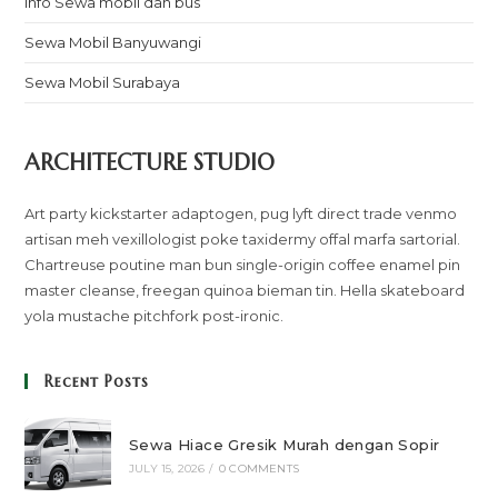
Info Sewa mobil dan bus
Sewa Mobil Banyuwangi
Sewa Mobil Surabaya
ARCHITECTURE STUDIO
Art party kickstarter adaptogen, pug lyft direct trade venmo
artisan meh vexillologist poke taxidermy offal marfa sartorial.
Chartreuse poutine man bun single-origin coffee enamel pin
master cleanse, freegan quinoa bieman tin. Hella skateboard
yola mustache pitchfork post-ironic.
Recent Posts
Sewa Hiace Gresik Murah dengan Sopir
JULY 15, 2026
/
0 COMMENTS