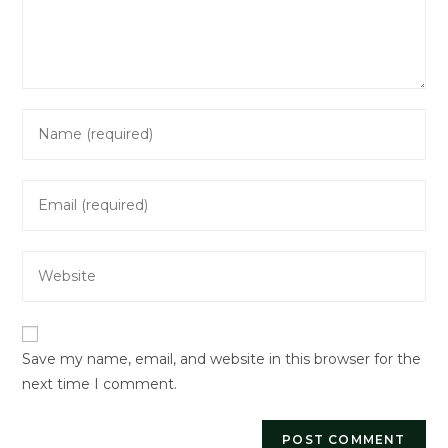
Enter
your
name
Enter
or
your
username
email
to
Enter
address
comment
your
to
website
comment
URL
Save my name, email, and website in this browser for the
(optional)
next time I comment.