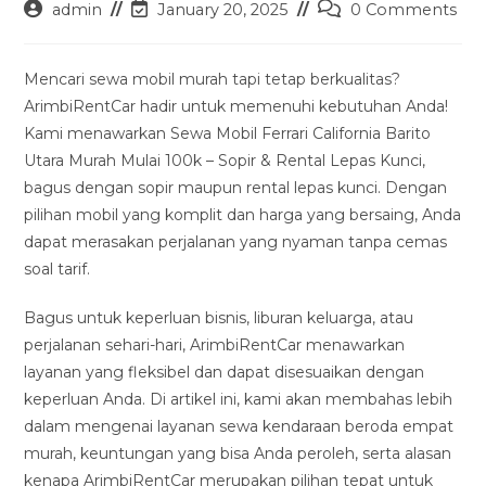
Post
Post
Post
admin
January 20, 2025
0 Comments
author:
last
comments:
modified:
Mencari sewa mobil murah tapi tetap berkualitas?
ArimbiRentCar hadir untuk memenuhi kebutuhan Anda!
Kami menawarkan Sewa Mobil Ferrari California Barito
Utara Murah Mulai 100k – Sopir & Rental Lepas Kunci,
bagus dengan sopir maupun rental lepas kunci. Dengan
pilihan mobil yang komplit dan harga yang bersaing, Anda
dapat merasakan perjalanan yang nyaman tanpa cemas
soal tarif.
Bagus untuk keperluan bisnis, liburan keluarga, atau
perjalanan sehari-hari, ArimbiRentCar menawarkan
layanan yang fleksibel dan dapat disesuaikan dengan
keperluan Anda. Di artikel ini, kami akan membahas lebih
dalam mengenai layanan sewa kendaraan beroda empat
murah, keuntungan yang bisa Anda peroleh, serta alasan
kenapa ArimbiRentCar merupakan pilihan tepat untuk