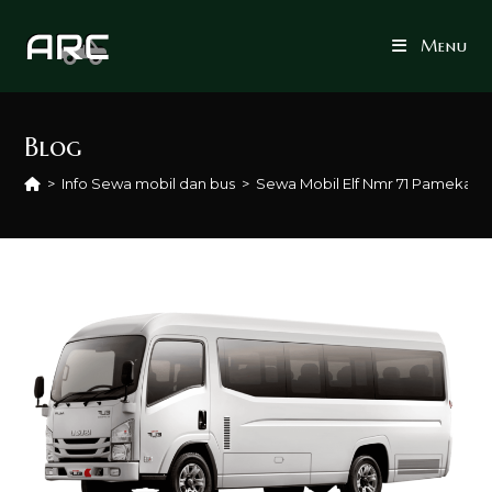
Skip
to
Menu
content
Blog
>
Info Sewa mobil dan bus
>
Sewa Mobil Elf Nmr 71 Pamekasan