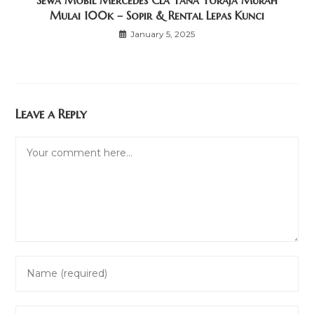
Mulai 100k – Sopir & Rental Lepas Kunci
January 5, 2025
Leave a Reply
Comment
Enter
your
name
Enter