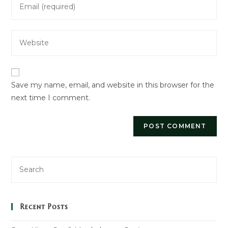
or
your
username
email
to
Enter
address
comment
your
to
website
comment
URL
Save my name, email, and website in this browser for the
(optional)
next time I comment.
Recent Posts