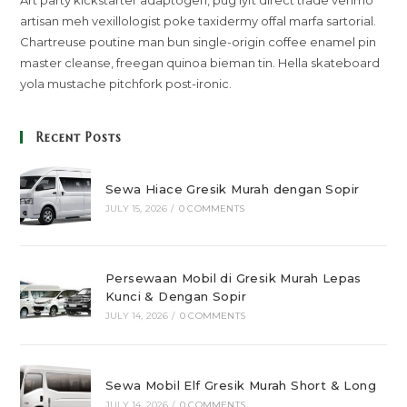
artisan meh vexillologist poke taxidermy offal marfa sartorial.
Chartreuse poutine man bun single-origin coffee enamel pin
master cleanse, freegan quinoa bieman tin. Hella skateboard
yola mustache pitchfork post-ironic.
Recent Posts
Sewa Hiace Gresik Murah dengan Sopir
JULY 15, 2026
/
0 COMMENTS
Persewaan Mobil di Gresik Murah Lepas
Kunci & Dengan Sopir
JULY 14, 2026
/
0 COMMENTS
Sewa Mobil Elf Gresik Murah Short & Long
JULY 14, 2026
/
0 COMMENTS