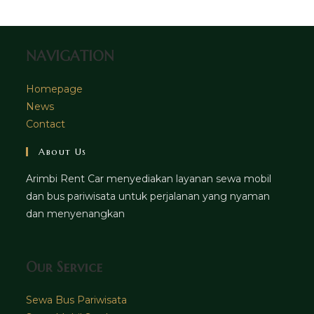
tab
new
tab
NAVIGATION
Homepage
News
Contact
About Us
Arimbi Rent Car menyediakan layanan sewa mobil
dan bus pariwisata untuk perjalanan yang nyaman
dan menyenangkan
Our Service
Sewa Bus Pariwisata