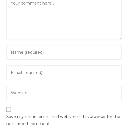
Enter
your
name
Enter
or
your
username
email
to
Enter
address
comment
your
to
website
comment
URL
Save my name, email, and website in this browser for the
(optional)
next time I comment.