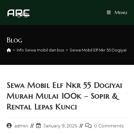
Skip
to
Menu
content
Blog
>
Info Sewa mobil dan bus
>
Sewa Mobil Elf Nkr 55 Dogiyai Mu
Sewa Mobil Elf Nkr 55 Dogiyai
Murah Mulai 100k – Sopir &
Rental Lepas Kunci
Post
Post
Post
admin
January 9, 2025
0 Comments
author:
last
comments: