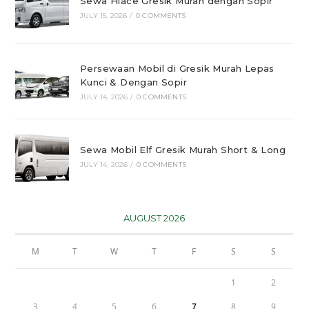
Sewa Hiace Gresik Murah dengan Sopir
JULY 15, 2026
/
0 COMMENTS
Persewaan Mobil di Gresik Murah Lepas
Kunci & Dengan Sopir
JULY 14, 2026
/
0 COMMENTS
Sewa Mobil Elf Gresik Murah Short & Long
JULY 14, 2026
/
0 COMMENTS
AUGUST 2026
M
T
W
T
F
S
S
1
2
3
4
5
6
7
8
9