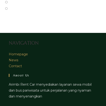
new
a
in
Opens
tab
new
a
in
Opens
tab
new
a
in
tab
new
a
tab
new
tab
NAVIGATION
Homepage
News
Contact
About Us
Arimbi Rent Car menyediakan layanan sewa mobil
dan bus pariwisata untuk perjalanan yang nyaman
dan menyenangkan