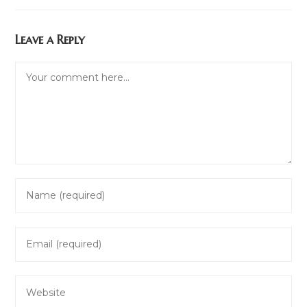
Leave a Reply
Comment
Enter
your
name
Enter
or
your
username
email
to
Enter
address
comment
your
to