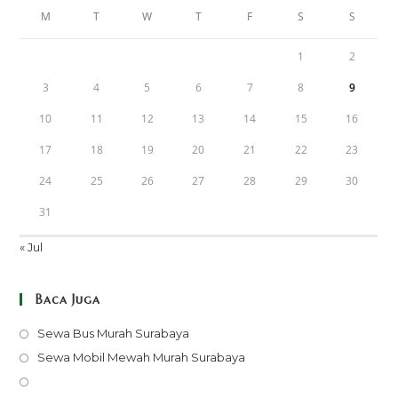
M
T
W
T
F
S
S
1
2
3
4
5
6
7
8
9
10
11
12
13
14
15
16
17
18
19
20
21
22
23
24
25
26
27
28
29
30
31
« Jul
Baca Juga
Opens
Sewa Bus Murah Surabaya
in
Opens
Sewa Mobil Mewah Murah Surabaya
a
in
Opens