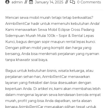
Post
Post
Post
admin
January 14, 2025
0 Comments
author:
last
comments:
modified:
Mencari sewa mobil murah tetapi tetap berkwalitas?
ArimbiRentCar hadir untuk memenuhi kebutuhan Anda!
Kami menawarkan Sewa Mobil Eclipse Cross Padang
Sidempuan Murah Mulai 100k – Sopir & Rental Lepas
Kunci, bagus dengan sopir maupun rental lepas kunci.
Dengan pilihan mobil yang komplit dan harga yang
bersaing, Anda bisa menikmati perjalanan yang nyaman
tanpa khawatir soal biaya.
Bagus untuk kebutuhan bisnis, wisata keluarga, atau
perjalanan sehari-hari, ArimbiRentCar menawarkan
layanan yang fleksibel dan bisa disesuaikan dengan
keperluan Anda. Di artikel ini, kami akan membahas lebih
dalam mengenai layanan sewa kendaraan beroda empat
murah, profit yang bisa Anda dapatkan, serta alasan
kenapa ArimbiRentCar merupakan pilihan tepat untuk