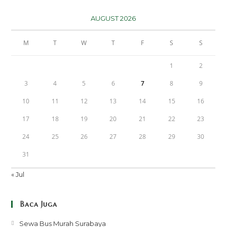
AUGUST 2026
M
T
W
T
F
S
S
1
2
3
4
5
6
7
8
9
10
11
12
13
14
15
16
17
18
19
20
21
22
23
24
25
26
27
28
29
30
31
« Jul
Baca Juga
Opens
Sewa Bus Murah Surabaya