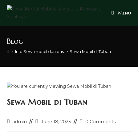
Skip
to
Menu
content
Blog
>
Info Sewa mobil dan bus
>
Sewa Mobil di Tuban
Sewa Mobil di Tuban
Post
Post
Post
admin
June 18, 2025
0 Comments
author:
last
comments:
modified: