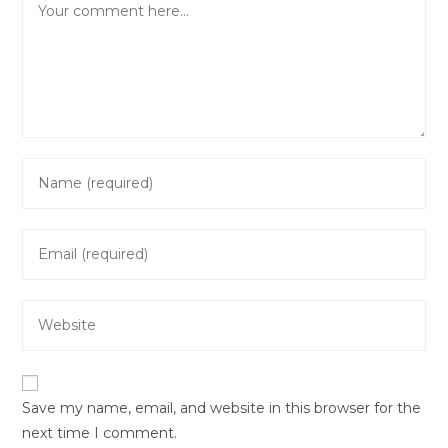
Enter
your
name
Enter
or
your
username
email
to
Enter
address
comment
your
to
website
comment
URL
Save my name, email, and website in this browser for the
(optional)
next time I comment.