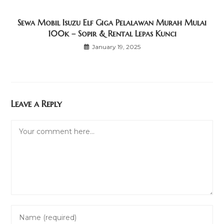
Sewa Mobil Isuzu Elf Giga Pelalawan Murah Mulai
100k – Sopir & Rental Lepas Kunci
January 19, 2025
Leave a Reply
Comment
Enter
your