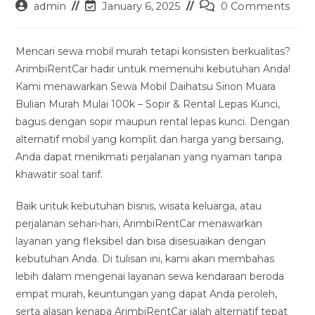
Post
Post
Post
admin
January 6, 2025
0 Comments
author:
last
comments:
modified:
Mencari sewa mobil murah tetapi konsisten berkualitas?
ArimbiRentCar hadir untuk memenuhi kebutuhan Anda!
Kami menawarkan Sewa Mobil Daihatsu Sirion Muara
Bulian Murah Mulai 100k – Sopir & Rental Lepas Kunci,
bagus dengan sopir maupun rental lepas kunci. Dengan
alternatif mobil yang komplit dan harga yang bersaing,
Anda dapat menikmati perjalanan yang nyaman tanpa
khawatir soal tarif.
Baik untuk kebutuhan bisnis, wisata keluarga, atau
perjalanan sehari-hari, ArimbiRentCar menawarkan
layanan yang fleksibel dan bisa disesuaikan dengan
kebutuhan Anda. Di tulisan ini, kami akan membahas
lebih dalam mengenai layanan sewa kendaraan beroda
empat murah, keuntungan yang dapat Anda peroleh,
serta alasan kenapa ArimbiRentCar ialah alternatif tepat