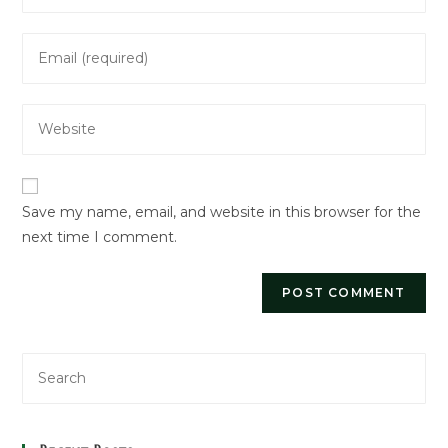
name
Enter
or
your
username
email
to
Enter
address
comment
your
to
website
comment
URL
Save my name, email, and website in this browser for the
(optional)
next time I comment.