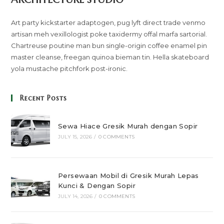
Art party kickstarter adaptogen, pug lyft direct trade venmo
artisan meh vexillologist poke taxidermy offal marfa sartorial.
Chartreuse poutine man bun single-origin coffee enamel pin
master cleanse, freegan quinoa bieman tin. Hella skateboard
yola mustache pitchfork post-ironic.
Recent Posts
Sewa Hiace Gresik Murah dengan Sopir
JULY 15, 2026
/
0 COMMENTS
Persewaan Mobil di Gresik Murah Lepas
Kunci & Dengan Sopir
JULY 14, 2026
/
0 COMMENTS