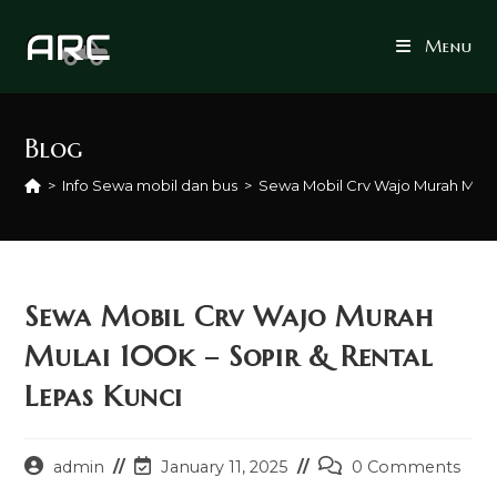
Skip
to
Menu
content
Blog
>
Info Sewa mobil dan bus
>
Sewa Mobil Crv Wajo Murah Mulai
Sewa Mobil Crv Wajo Murah
Mulai 100k – Sopir & Rental
Lepas Kunci
Post
Post
Post
admin
January 11, 2025
0 Comments
author:
last
comments: