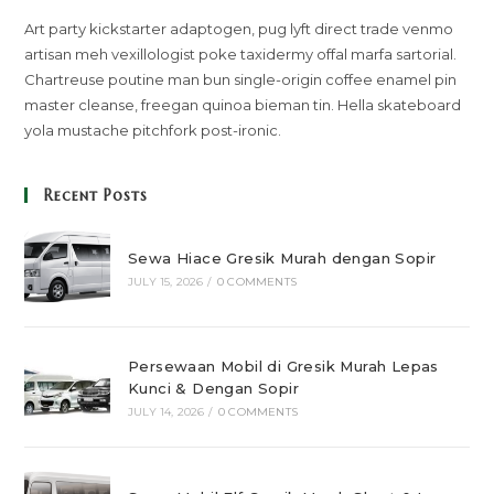
Art party kickstarter adaptogen, pug lyft direct trade venmo
artisan meh vexillologist poke taxidermy offal marfa sartorial.
Chartreuse poutine man bun single-origin coffee enamel pin
master cleanse, freegan quinoa bieman tin. Hella skateboard
yola mustache pitchfork post-ironic.
Recent Posts
Sewa Hiace Gresik Murah dengan Sopir
JULY 15, 2026
/
0 COMMENTS
Persewaan Mobil di Gresik Murah Lepas
Kunci & Dengan Sopir
JULY 14, 2026
/
0 COMMENTS