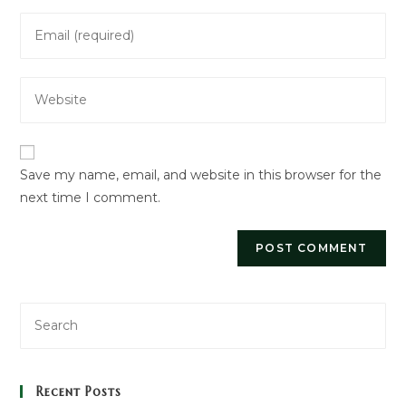
name
Enter
or
your
username
email
to
Enter
address
comment
your
to
website
comment
URL
Save my name, email, and website in this browser for the
(optional)
next time I comment.
Recent Posts