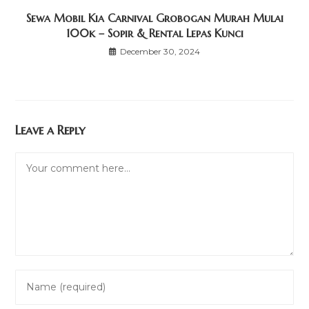
Sewa Mobil Kia Carnival Grobogan Murah Mulai
100k – Sopir & Rental Lepas Kunci
December 30, 2024
Leave a Reply
Comment
Enter
your