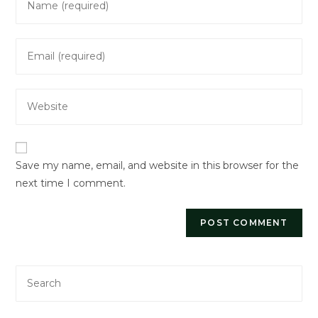
your
name
Enter
or
your
username
email
to
Enter
address
comment
your
to
website
comment
URL
Save my name, email, and website in this browser for the
(optional)
next time I comment.