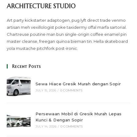
ARCHITECTURE STUDIO
Art party kickstarter adaptogen, pug lyft direct trade venmo
artisan meh vexillologist poke taxidermy offal marfa sartorial.
Chartreuse poutine man bun single-origin coffee enamel pin
master cleanse, freegan quinoa bieman tin. Hella skateboard
yola mustache pitchfork post-ironic.
Recent Posts
Sewa Hiace Gresik Murah dengan Sopir
JULY 15, 2026
/
0 COMMENTS
Persewaan Mobil di Gresik Murah Lepas
Kunci & Dengan Sopir
JULY 14, 2026
/
0 COMMENTS