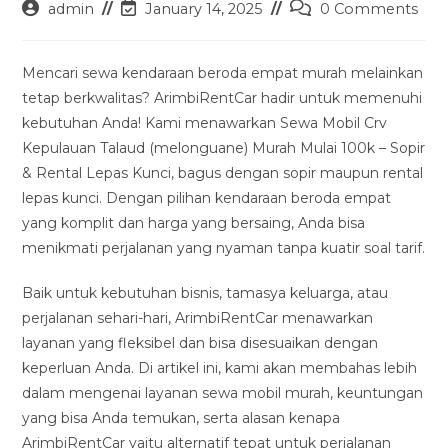
Post
Post
Post
admin
January 14, 2025
0 Comments
author:
last
comments:
modified:
Mencari sewa kendaraan beroda empat murah melainkan
tetap berkwalitas? ArimbiRentCar hadir untuk memenuhi
kebutuhan Anda! Kami menawarkan Sewa Mobil Crv
Kepulauan Talaud (melonguane) Murah Mulai 100k – Sopir
& Rental Lepas Kunci, bagus dengan sopir maupun rental
lepas kunci. Dengan pilihan kendaraan beroda empat
yang komplit dan harga yang bersaing, Anda bisa
menikmati perjalanan yang nyaman tanpa kuatir soal tarif.
Baik untuk kebutuhan bisnis, tamasya keluarga, atau
perjalanan sehari-hari, ArimbiRentCar menawarkan
layanan yang fleksibel dan bisa disesuaikan dengan
keperluan Anda. Di artikel ini, kami akan membahas lebih
dalam mengenai layanan sewa mobil murah, keuntungan
yang bisa Anda temukan, serta alasan kenapa
ArimbiRentCar yaitu alternatif tepat untuk perjalanan