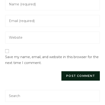
Enter
your
name
Enter
or
your
username
email
to
Enter
address
comment
your
to
website
comment
URL
Save my name, email, and website in this browser for the
(optional)
next time I comment.