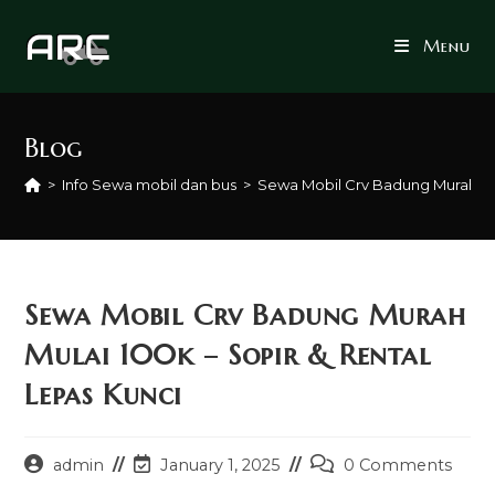
Skip
to
Menu
content
Blog
>
Info Sewa mobil dan bus
>
Sewa Mobil Crv Badung Murah Mul
Sewa Mobil Crv Badung Murah
Mulai 100k – Sopir & Rental
Lepas Kunci
Post
Post
Post
admin
January 1, 2025
0 Comments
author:
last
comments: