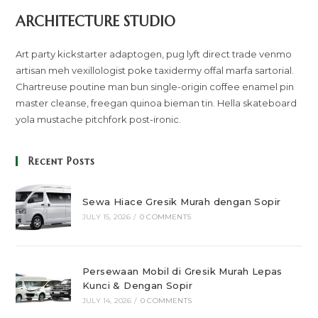
ARCHITECTURE STUDIO
Art party kickstarter adaptogen, pug lyft direct trade venmo
artisan meh vexillologist poke taxidermy offal marfa sartorial.
Chartreuse poutine man bun single-origin coffee enamel pin
master cleanse, freegan quinoa bieman tin. Hella skateboard
yola mustache pitchfork post-ironic.
Recent Posts
Sewa Hiace Gresik Murah dengan Sopir
JULY 15, 2026
/
0 COMMENTS
Persewaan Mobil di Gresik Murah Lepas
Kunci & Dengan Sopir
JULY 14, 2026
/
0 COMMENTS