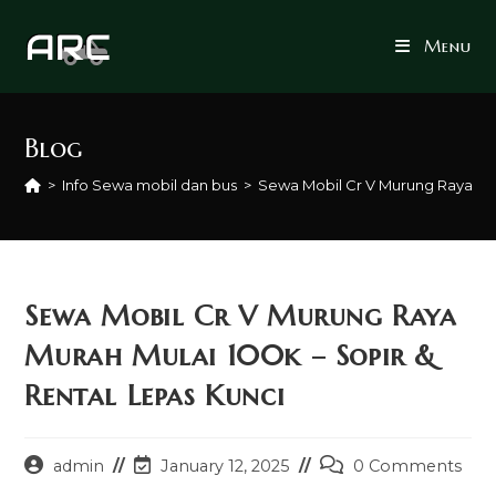
Skip
to
Menu
content
Blog
>
Info Sewa mobil dan bus
>
Sewa Mobil Cr V Murung Raya Mur
Sewa Mobil Cr V Murung Raya
Murah Mulai 100k – Sopir &
Rental Lepas Kunci
Post
Post
Post
admin
January 12, 2025
0 Comments
author:
last
comments: