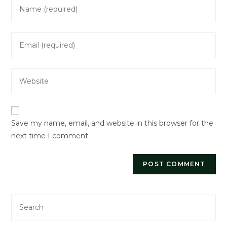
Enter
your
name
Enter
or
your
username
email
to
Enter
address
comment
your
to
website
comment
URL
Save my name, email, and website in this browser for the
(optional)
next time I comment.