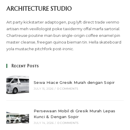
ARCHITECTURE STUDIO
Art party kickstarter adaptogen, pug lyft direct trade venmo
artisan meh vexillologist poke taxidermy offal marfa sartorial.
Chartreuse poutine man bun single-origin coffee enamel pin
master cleanse, freegan quinoa bieman tin. Hella skateboard
yola mustache pitchfork post-ironic.
Recent Posts
Sewa Hiace Gresik Murah dengan Sopir
JULY 15, 2026
/
0 COMMENTS
Persewaan Mobil di Gresik Murah Lepas
Kunci & Dengan Sopir
JULY 14, 2026
/
0 COMMENTS