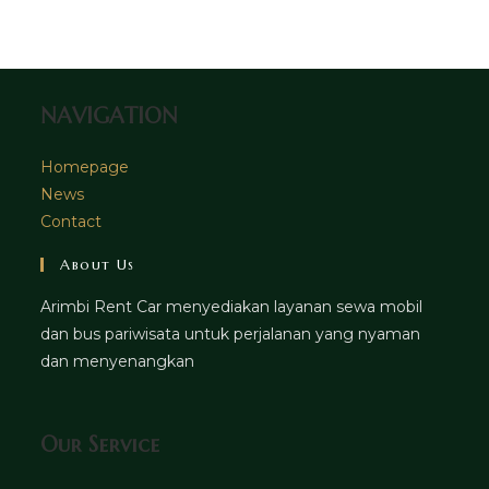
tab
new
a
tab
new
tab
NAVIGATION
Homepage
News
Contact
About Us
Arimbi Rent Car menyediakan layanan sewa mobil
dan bus pariwisata untuk perjalanan yang nyaman
dan menyenangkan
Our Service