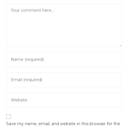
Comment
Enter
your
name
Enter
or
your
username
email
to
Enter
address
comment
your
to
website
comment
URL
Save my name, email, and website in this browser for the
(optional)