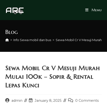
Skip
to
Menu
content
Blog
>
Info Sewa mobil dan bus
>
Sewa Mobil Cr V Mesuji Murah Mul
Sewa Mobil Cr V Mesuji Murah
Mulai 100k – Sopir & Rental
Lepas Kunci
Post
Post
Post
admin
January 8, 2025
0 Comments
author:
last
comments: