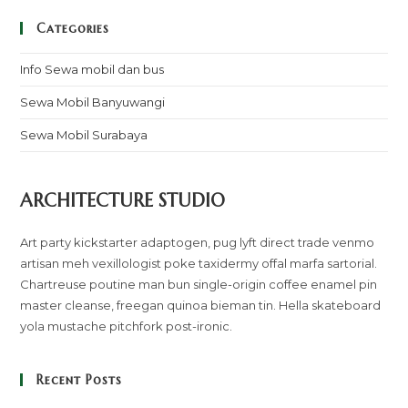
Categories
Info Sewa mobil dan bus
Sewa Mobil Banyuwangi
Sewa Mobil Surabaya
ARCHITECTURE STUDIO
Art party kickstarter adaptogen, pug lyft direct trade venmo
artisan meh vexillologist poke taxidermy offal marfa sartorial.
Chartreuse poutine man bun single-origin coffee enamel pin
master cleanse, freegan quinoa bieman tin. Hella skateboard
yola mustache pitchfork post-ironic.
Recent Posts