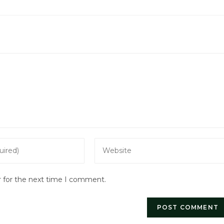
Enter
your
website
r for the next time I comment.
URL
(optional)