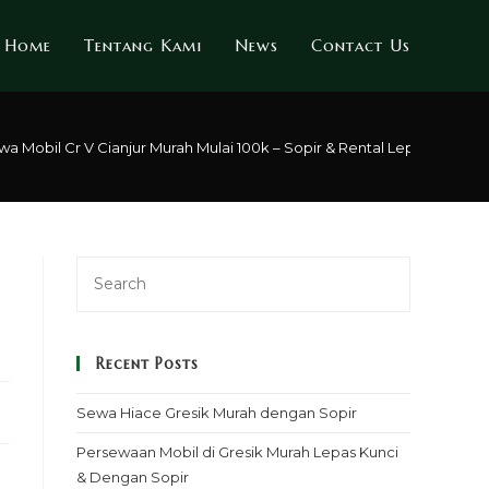
Home
Tentang Kami
News
Contact Us
a Mobil Cr V Cianjur Murah Mulai 100k – Sopir & Rental Lepas Kunci
Recent Posts
Sewa Hiace Gresik Murah dengan Sopir
Persewaan Mobil di Gresik Murah Lepas Kunci
& Dengan Sopir