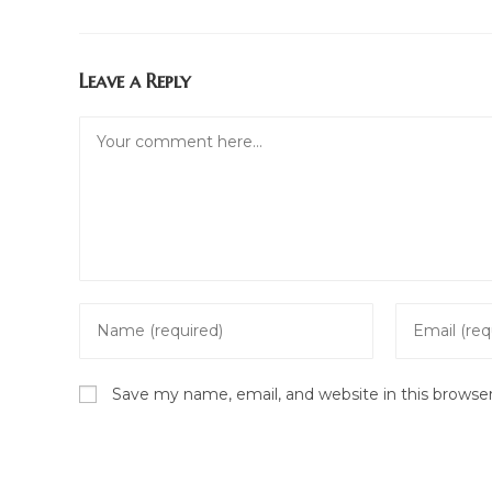
Leave a Reply
Comment
Enter
Enter
your
your
name
email
Save my name, email, and website in this browse
or
address
username
to
to
comment
comment