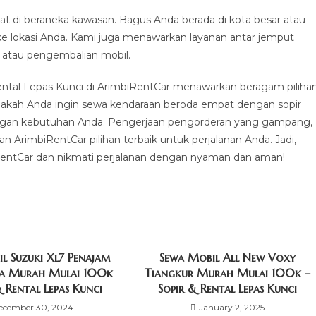
 di beraneka kawasan. Bagus Anda berada di kota besar atau
ke lokasi Anda. Kami juga menawarkan layanan antar jemput
 atau pengembalian mobil.
Rental Lepas Kunci di ArimbiRentCar menawarkan beragam piliha
pakah Anda ingin sewa kendaraan beroda empat dengan sopir
 dengan kebutuhan Anda. Pengerjaan pengorderan yang gampang,
n ArimbiRentCar pilihan terbaik untuk perjalanan Anda. Jadi,
RentCar dan nikmati perjalanan dengan nyaman dan aman!
l Suzuki Xl7 Penajam
Sewa Mobil All New Voxy
ra Murah Mulai 100k
Tiangkur Murah Mulai 100k –
& Rental Lepas Kunci
Sopir & Rental Lepas Kunci
ecember 30, 2024
January 2, 2025