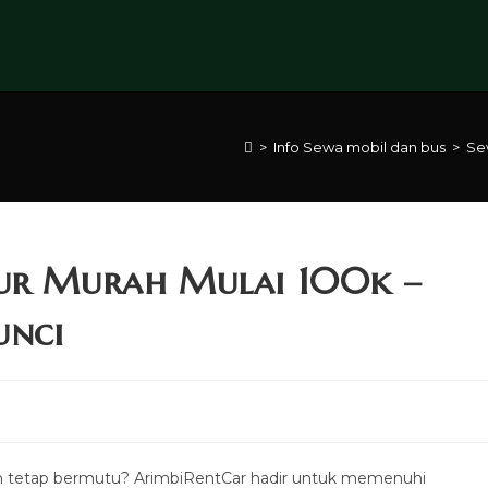
>
Info Sewa mobil dan bus
>
Sew
jur Murah Mulai 100k –
unci
 tetap bermutu? ArimbiRentCar hadir untuk memenuhi