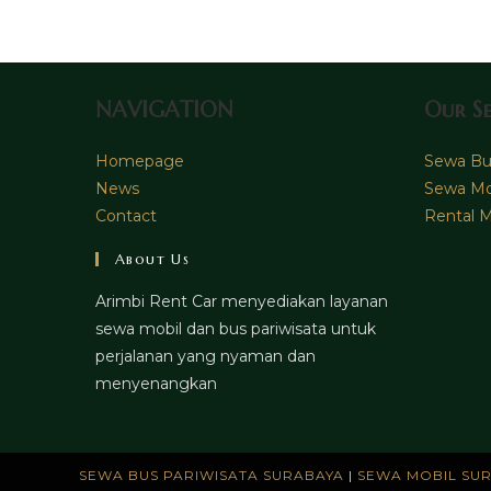
NAVIGATION
Our Se
Homepage
Sewa Bus
News
Sewa Mo
Contact
Rental M
About Us
Arimbi Rent Car menyediakan layanan
sewa mobil dan bus pariwisata untuk
perjalanan yang nyaman dan
menyenangkan
SEWA BUS PARIWISATA SURABAYA
|
SEWA MOBIL SU