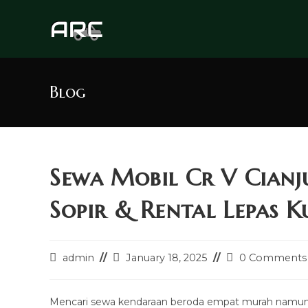
Skip
to
content
Blog
Sewa Mobil Cr V Cian
Sopir & Rental Lepas K
Post
Post
Post
admin
January 18, 2025
0 Comments
author:
last
comments:
modified:
Mencari sewa kendaraan beroda empat murah namun