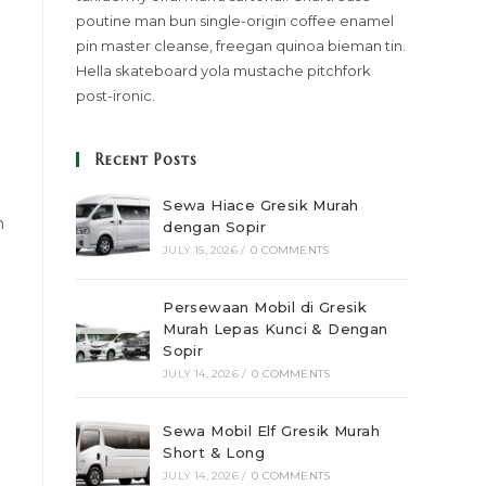
poutine man bun single-origin coffee enamel
pin master cleanse, freegan quinoa bieman tin.
Hella skateboard yola mustache pitchfork
post-ironic.
Recent Posts
Sewa Hiace Gresik Murah
n
dengan Sopir
JULY 15, 2026
/
0 COMMENTS
Persewaan Mobil di Gresik
Murah Lepas Kunci & Dengan
Sopir
JULY 14, 2026
/
0 COMMENTS
Sewa Mobil Elf Gresik Murah
Short & Long
JULY 14, 2026
/
0 COMMENTS