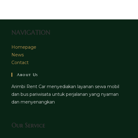
tab
new
a
tab
new
tab
NAVIGATION
Homepage
News
Contact
About Us
Arimbi Rent Car menyediakan layanan sewa mobil
dan bus pariwisata untuk perjalanan yang nyaman
dan menyenangkan
Our Service