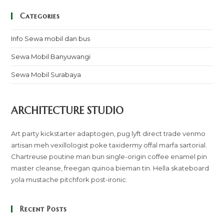
Categories
Info Sewa mobil dan bus
Sewa Mobil Banyuwangi
Sewa Mobil Surabaya
ARCHITECTURE STUDIO
Art party kickstarter adaptogen, pug lyft direct trade venmo
artisan meh vexillologist poke taxidermy offal marfa sartorial.
Chartreuse poutine man bun single-origin coffee enamel pin
master cleanse, freegan quinoa bieman tin. Hella skateboard
yola mustache pitchfork post-ironic.
Recent Posts