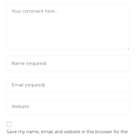
Comment
Enter
your
name
Enter
or
your
username
email
to
Enter
address
comment
your
to
website
comment
URL
Save my name, email, and website in this browser for the
(optional)