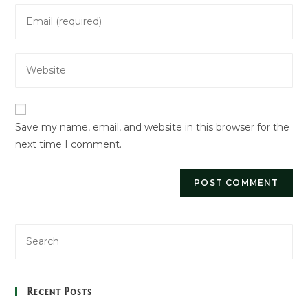
Enter
or
your
username
email
to
Enter
address
comment
your
to
website
comment
URL
Save my name, email, and website in this browser for the
(optional)
next time I comment.
Recent Posts