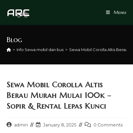
Skip
to
Menu
content
Blog
>
Info Sewa mobil dan bus
>
Sewa Mobil Corolla Altis Berau M
Sewa Mobil Corolla Altis
Berau Murah Mulai 100k –
Sopir & Rental Lepas Kunci
Post
Post
Post
admin
January 8, 2025
0 Comments
author:
last
comments: