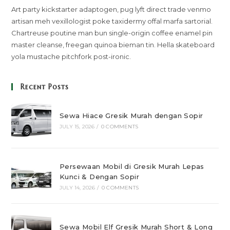
Art party kickstarter adaptogen, pug lyft direct trade venmo
artisan meh vexillologist poke taxidermy offal marfa sartorial.
Chartreuse poutine man bun single-origin coffee enamel pin
master cleanse, freegan quinoa bieman tin. Hella skateboard
yola mustache pitchfork post-ironic.
Recent Posts
Sewa Hiace Gresik Murah dengan Sopir
JULY 15, 2026
/
0 COMMENTS
Persewaan Mobil di Gresik Murah Lepas
Kunci & Dengan Sopir
JULY 14, 2026
/
0 COMMENTS
Sewa Mobil Elf Gresik Murah Short & Long