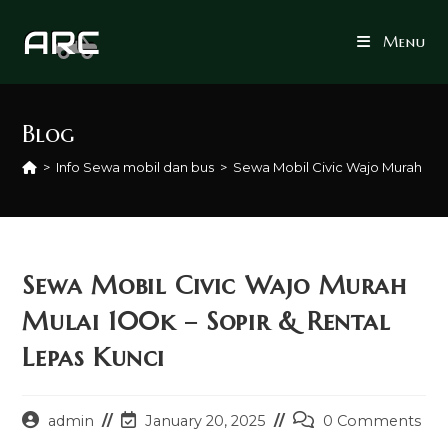
Skip
to
Menu
content
Blog
>
Info Sewa mobil dan bus
>
Sewa Mobil Civic Wajo Murah Mula
Sewa Mobil Civic Wajo Murah
Mulai 100k – Sopir & Rental
Lepas Kunci
Post
Post
Post
admin
January 20, 2025
0 Comments
author:
last
comments: