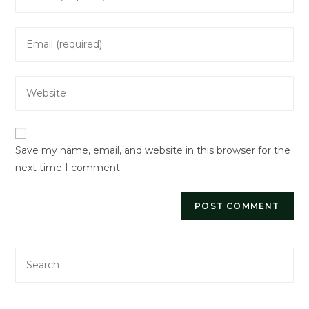
your
name
Enter
or
your
username
email
to
Enter
address
comment
your
to
website
comment
URL
Save my name, email, and website in this browser for the
(optional)
next time I comment.