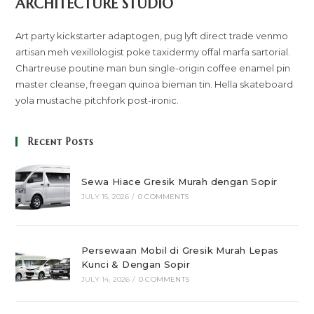
ARCHITECTURE STUDIO
Art party kickstarter adaptogen, pug lyft direct trade venmo
artisan meh vexillologist poke taxidermy offal marfa sartorial.
Chartreuse poutine man bun single-origin coffee enamel pin
master cleanse, freegan quinoa bieman tin. Hella skateboard
yola mustache pitchfork post-ironic.
Recent Posts
Sewa Hiace Gresik Murah dengan Sopir
JULY 15, 2026
/
0 COMMENTS
Persewaan Mobil di Gresik Murah Lepas
Kunci & Dengan Sopir
JULY 14, 2026
/
0 COMMENTS