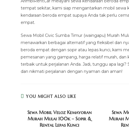
ArimbiRentCar melayani sewa kendaraan beroda empat
tempat sekitar, kami siap mengantarkan mobil sewa 
kendaraan beroda empat supaya Anda tak perlu cema
empat.
Sewa Mobil Civic Sumba Timur (waingapu) Murah Mulai
menawarkan berbagai alternatif yang fleksibel dan 
beroda empat dengan sopir atau lepas kunci, kami me
pemesanan yang gampang, harga relatif murah, dan k
terbaik untuk perjalanan Anda. Jadi, tunggu apa lag
dan nikmati perjalanan dengan nyaman dan aman!
YOU MIGHT ALSO LIKE
Sewa Mobil Veloz Kemayoran
Sewa Mo
Murah Mulai 100k – Sopir &
Murah Mu
Rental Lepas Kunci
Ren