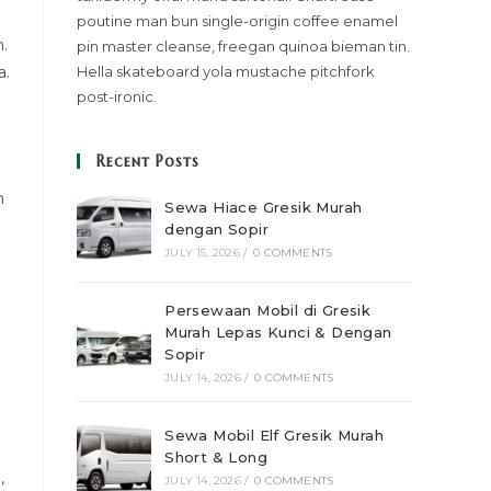
poutine man bun single-origin coffee enamel
.
pin master cleanse, freegan quinoa bieman tin.
a.
Hella skateboard yola mustache pitchfork
post-ironic.
Recent Posts
n
Sewa Hiace Gresik Murah
dengan Sopir
JULY 15, 2026
/
0 COMMENTS
Persewaan Mobil di Gresik
Murah Lepas Kunci & Dengan
Sopir
JULY 14, 2026
/
0 COMMENTS
Sewa Mobil Elf Gresik Murah
Short & Long
,
JULY 14, 2026
/
0 COMMENTS