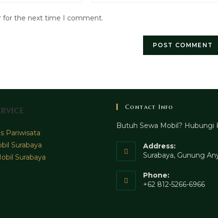
website
r for the next time I comment.
URL
(optional)
Contact Info
rvice
Butuh Sewa Mobil? Hubungi 
 Pariwisata
bil Surabaya
Address:
Surabaya, Gunung Any
obil Surabaya
Phone:
+62 812-5266-6966