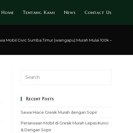
Home
Tentang Kami
News
Contact Us
wa Mobil Civic Sumba Timur (waingapu) Murah Mulai 100k – Sopir & Re
Recent Posts
Sewa Hiace Gresik Murah dengan Sopir
Persewaan Mobil di Gresik Murah Lepas Kunci
& Dengan Sopir