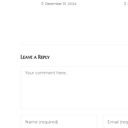
December 31, 2024
Leave a Reply
Comment
Enter
Enter
your
your