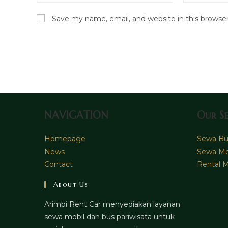
name
email
Save my name, email, and website in this browse
or
address
username
to
to
comment
comment
NAVIGATION
Our Se
Homepage
Sewa Bus
News
Sewa Mo
Contact
Rental M
About Us
Arimbi Rent Car menyediakan layanan
sewa mobil dan bus pariwisata untuk