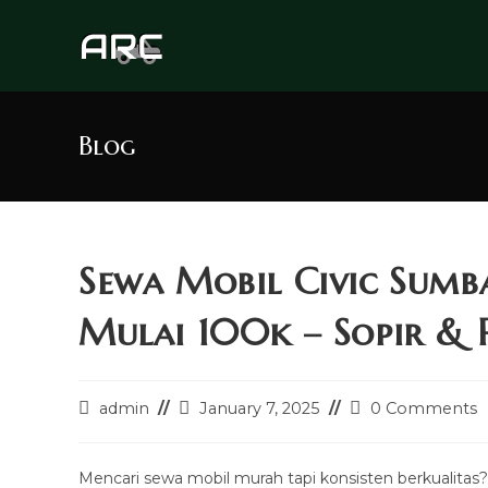
Skip
to
content
Blog
Sewa Mobil Civic Sum
Mulai 100k – Sopir & 
Post
Post
Post
admin
January 7, 2025
0 Comments
author:
last
comments:
modified:
Mencari sewa mobil murah tapi konsisten berkualita