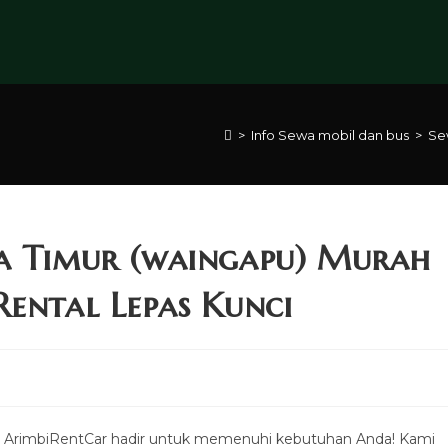
>
Info Sewa mobil dan bus
>
Se
ba Timur (waingapu) Murah
Rental Lepas Kunci
s? ArimbiRentCar hadir untuk memenuhi kebutuhan Anda! Kami