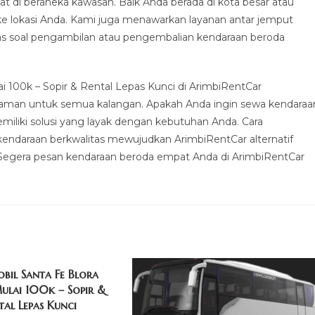
 di beraneka kawasan. Baik Anda berada di kota besar atau
ke lokasi Anda. Kami juga menawarkan layanan antar jemput
s soal pengambilan atau pengembalian kendaraan beroda
 100k – Sopir & Rental Lepas Kunci di ArimbiRentCar
nyaman untuk semua kalangan. Apakah Anda ingin sewa kendaraa
miliki solusi yang layak dengan kebutuhan Anda. Cara
endaraan berkwalitas mewujudkan ArimbiRentCar alternatif
i? Segera pesan kendaraan beroda empat Anda di ArimbiRentCar
bil Santa Fe Blora
lai 100k – Sopir &
tal Lepas Kunci