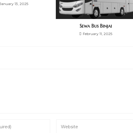
January 13, 2025
Sewa Bus Binjai
February 11, 2025
Enter
your