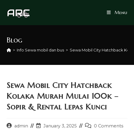
Skip
to
Menu
content
Blog
>
Info Sewa mobil dan bus
>
Sewa Mobil City Hatchback Kolak
Sewa Mobil City Hatchback
Kolaka Murah Mulai 100k –
Sopir & Rental Lepas Kunci
Post
Post
Post
admin
January 3, 2025
0 Comments
author:
last
comments: