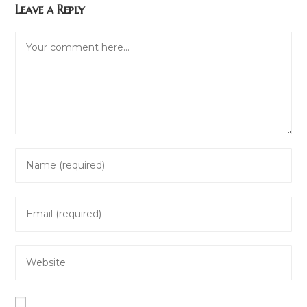
Leave a Reply
Comment
Enter
your
name
Enter
or
your
username
email
to
Enter
address
comment
your
to
website
comment
URL