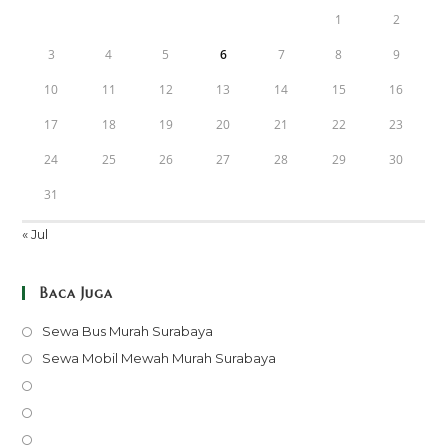
1
2
3
4
5
6
7
8
9
10
11
12
13
14
15
16
17
18
19
20
21
22
23
24
25
26
27
28
29
30
31
« Jul
Baca Juga
Opens
Sewa Bus Murah Surabaya
in
Opens
Sewa Mobil Mewah Murah Surabaya
a
in
Opens
new
a
in
Opens
tab
new
a
in
Opens