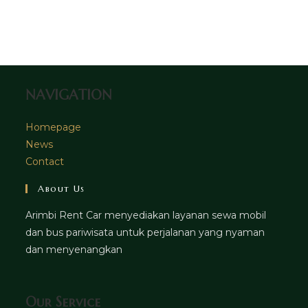
tab
new
a
in
tab
new
a
tab
new
tab
NAVIGATION
Homepage
News
Contact
About Us
Arimbi Rent Car menyediakan layanan sewa mobil
dan bus pariwisata untuk perjalanan yang nyaman
dan menyenangkan
Our Service