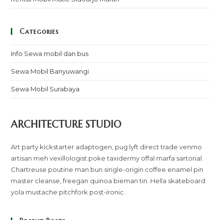
Categories
Info Sewa mobil dan bus
Sewa Mobil Banyuwangi
Sewa Mobil Surabaya
ARCHITECTURE STUDIO
Art party kickstarter adaptogen, pug lyft direct trade venmo
artisan meh vexillologist poke taxidermy offal marfa sartorial.
Chartreuse poutine man bun single-origin coffee enamel pin
master cleanse, freegan quinoa bieman tin. Hella skateboard
yola mustache pitchfork post-ironic.