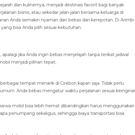
jarah dan kulinernya, menjadi destinasi favorit bagi banyak
lanan bisnis, atau sekedar jalan-jalan bersama keluarga di
jalanan Anda semakin nyaman dan bebas dari kerepotan. Di Arimbi
 yang bisa Anda pilih sesuai kebutuhan.
alagi jika Anda ingin bebas menjelajah tanpa terikat jadwal
bil menjadi pilihan tepat:
rbagai tempat menarik di Cirebon kapan saja. Tidak perlu
n umum. Anda bebas mengatur waktu perjalanan sesuai keingina
, sewa mobil bisa lebih hemat dibandingkan harus menggunakan
pa penumpang sekaligus, sehingga biaya transportasi bisa