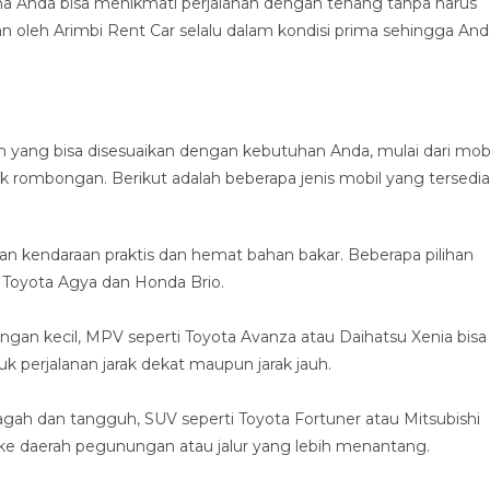
 Anda bisa menikmati perjalanan dengan tenang tanpa harus
kan oleh Arimbi Rent Car selalu dalam kondisi prima sehingga And
 yang bisa disesuaikan dengan kebutuhan Anda, mulai dari mobi
uk rombongan. Berikut adalah beberapa jenis mobil yang tersedia
n kendaraan praktis dan hemat bahan bakar. Beberapa pilihan
in Toyota Agya dan Honda Brio.
gan kecil, MPV seperti Toyota Avanza atau Daihatsu Xenia bisa
tuk perjalanan jarak dekat maupun jarak jauh.
gah dan tangguh, SUV seperti Toyota Fortuner atau Mitsubishi
nan ke daerah pegunungan atau jalur yang lebih menantang.