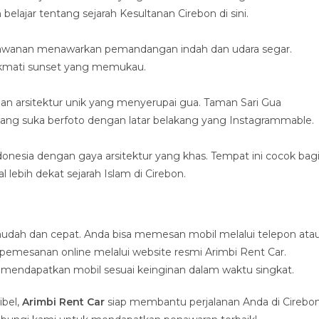
elajar tentang sejarah Kesultanan Cirebon di sini.
ejawanan menawarkan pemandangan indah dan udara segar.
nikmati sunset yang memukau.
gan arsitektur unik yang menyerupai gua. Taman Sari Gua
ang suka berfoto dengan latar belakang yang Instagrammable.
ndonesia dengan gaya arsitektur yang khas. Tempat ini cocok bag
 lebih dekat sejarah Islam di Cirebon.
udah dan cepat. Anda bisa memesan mobil melalui telepon ata
pemesanan online melalui website resmi Arimbi Rent Car.
 mendapatkan mobil sesuai keinginan dalam waktu singkat.
ibel,
Arimbi Rent Car
siap membantu perjalanan Anda di Cirebo