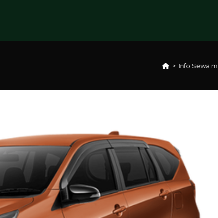
>
Info Sewa m