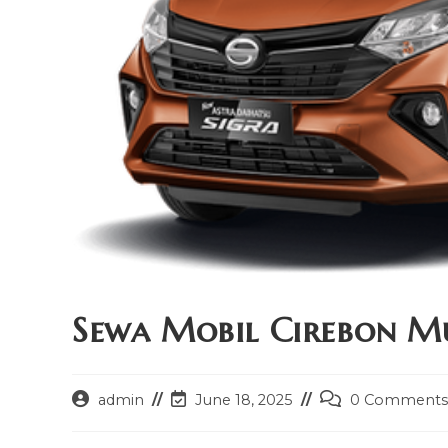
Sewa Mobil Cirebon M
Post
Post
Post
admin
June 18, 2025
0 Comments
author:
last
comments:
modified: