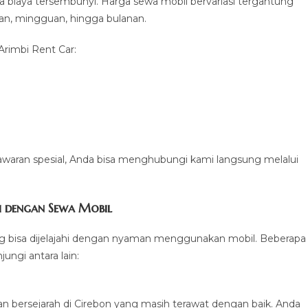
ya biaya tersembunyi. Harga sewa mobil bervariasi tergantung
rian, mingguan, hingga bulanan.
Arimbi Rent Car:
awaran spesial, Anda bisa menghubungi kami langsung melalui
gi dengan Sewa Mobil
ang bisa dijelajahi dengan nyaman menggunakan mobil. Beberapa
ungi antara lain:
 bersejarah di Cirebon yang masih terawat dengan baik. Anda