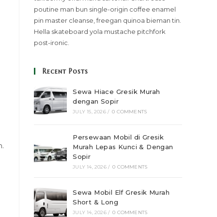
poutine man bun single-origin coffee enamel
pin master cleanse, freegan quinoa bieman tin.
Hella skateboard yola mustache pitchfork
post-ironic.
Recent Posts
Sewa Hiace Gresik Murah
dengan Sopir
JULY 15, 2026
/
0 COMMENTS
Persewaan Mobil di Gresik
n.
Murah Lepas Kunci & Dengan
Sopir
JULY 14, 2026
/
0 COMMENTS
Sewa Mobil Elf Gresik Murah
Short & Long
JULY 14, 2026
/
0 COMMENTS