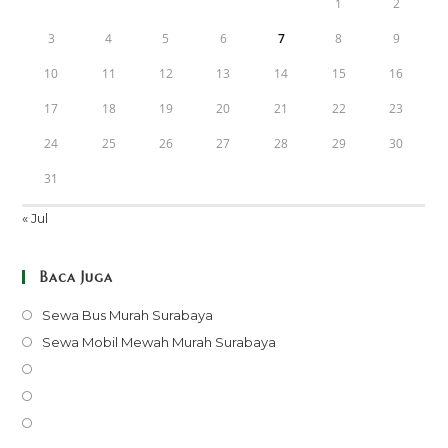
1
2
3
4
5
6
7
8
9
10
11
12
13
14
15
16
17
18
19
20
21
22
23
24
25
26
27
28
29
30
31
« Jul
Baca Juga
Opens
Sewa Bus Murah Surabaya
in
Opens
Sewa Mobil Mewah Murah Surabaya
a
in
Opens
new
a
in
Opens
tab
new
a
in
Opens
tab
new
a
in