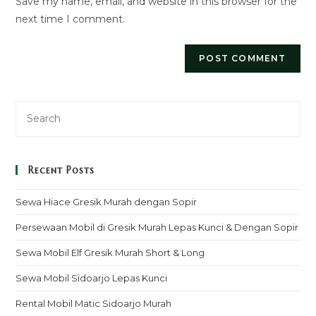
Save my name, email, and website in this browser for the
(optional)
next time I comment.
Recent Posts
Sewa Hiace Gresik Murah dengan Sopir
Persewaan Mobil di Gresik Murah Lepas Kunci & Dengan Sopir
Sewa Mobil Elf Gresik Murah Short & Long
Sewa Mobil Sidoarjo Lepas Kunci
Rental Mobil Matic Sidoarjo Murah