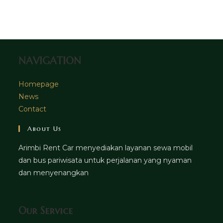
tab
new
a
tab
new
tab
NAVIGATION
Homepage
News
Contact
About Us
Arimbi Rent Car menyediakan layanan sewa mobil
dan bus pariwisata untuk perjalanan yang nyaman
dan menyenangkan
Our Service