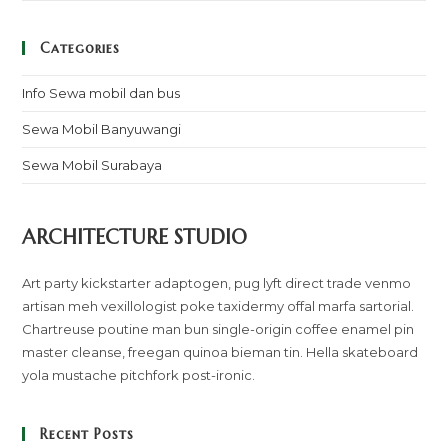
Categories
Info Sewa mobil dan bus
Sewa Mobil Banyuwangi
Sewa Mobil Surabaya
ARCHITECTURE STUDIO
Art party kickstarter adaptogen, pug lyft direct trade venmo
artisan meh vexillologist poke taxidermy offal marfa sartorial.
Chartreuse poutine man bun single-origin coffee enamel pin
master cleanse, freegan quinoa bieman tin. Hella skateboard
yola mustache pitchfork post-ironic.
Recent Posts