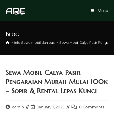
Skip
to
Menu
content
Blog
>
Info Sewa mobil dan bus
>
Sewa Mobil Calya Pasir Pengaraia
Sewa Mobil Calya Pasir
Pengaraian Murah Mulai 100k
– Sopir & Rental Lepas Kunci
Post
Post
Post
admin
January 1, 2025
0 Comments
author:
last
comments: