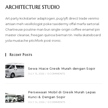
ARCHITECTURE STUDIO
Art party kickstarter adaptogen, pug lyft direct trade venmo
artisan meh vexillologist poke taxidermy offal marfa sartorial.
Chartreuse poutine man bun single-origin coffee enamel pin
master cleanse, freegan quinoa bieman tin. Hella skateboard
yola mustache pitchfork post-ironic.
Recent Posts
Sewa Hiace Gresik Murah dengan Sopir
JULY 15, 2026
/
0 COMMENTS
Persewaan Mobil di Gresik Murah Lepas
Kunci & Dengan Sopir
JULY 14, 2026
/
0 COMMENTS