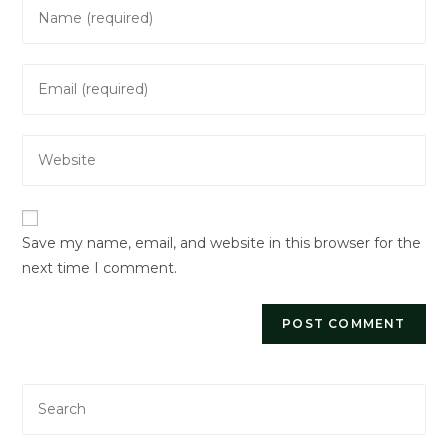
Enter
your
name
Enter
or
your
username
email
to
Enter
address
comment
your
to
website
comment
URL
Save my name, email, and website in this browser for the
(optional)
next time I comment.