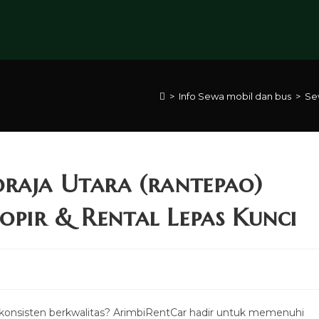
>
Info Sewa mobil dan bus
>
Sew
raja Utara (rantepao)
pir & Rental Lepas Kunci
konsisten berkwalitas? ArimbiRentCar hadir untuk memenuhi