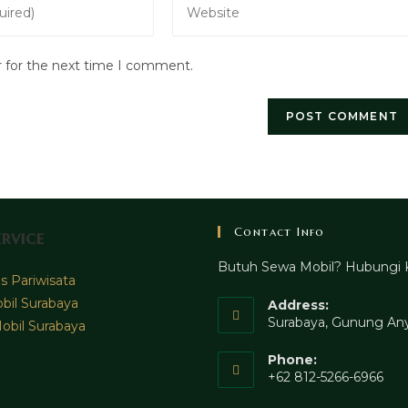
your
website
r for the next time I comment.
URL
(optional)
Contact Info
rvice
Butuh Sewa Mobil? Hubungi 
 Pariwisata
bil Surabaya
Address:
Surabaya, Gunung Any
obil Surabaya
Phone:
+62 812-5266-6966