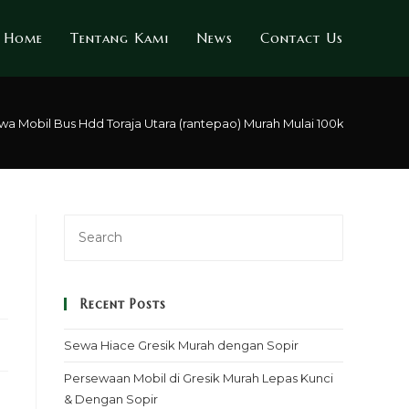
Home
Tentang Kami
News
Contact Us
a Mobil Bus Hdd Toraja Utara (rantepao) Murah Mulai 100k – Sopir & 
Recent Posts
Sewa Hiace Gresik Murah dengan Sopir
Persewaan Mobil di Gresik Murah Lepas Kunci
& Dengan Sopir