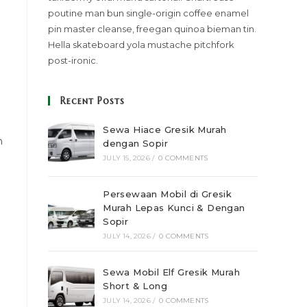
poutine man bun single-origin coffee enamel
pin master cleanse, freegan quinoa bieman tin.
Hella skateboard yola mustache pitchfork
post-ironic.
Recent Posts
Sewa Hiace Gresik Murah
n
dengan Sopir
JULY 15, 2026
/
0 COMMENTS
Persewaan Mobil di Gresik
Murah Lepas Kunci & Dengan
Sopir
JULY 14, 2026
/
0 COMMENTS
Sewa Mobil Elf Gresik Murah
Short & Long
JULY 14, 2026
/
0 COMMENTS