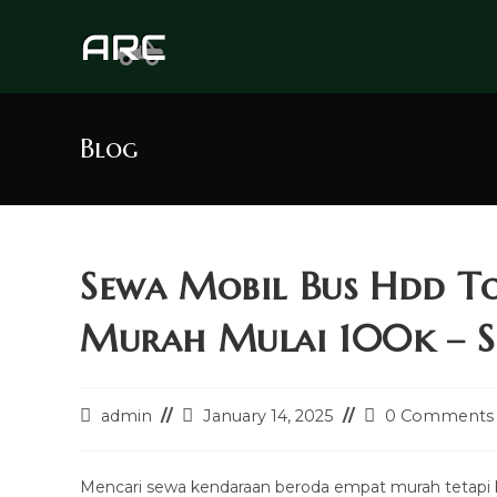
Skip
to
content
Blog
Sewa Mobil Bus Hdd To
Murah Mulai 100k – So
Post
Post
Post
admin
January 14, 2025
0 Comments
author:
last
comments:
modified:
Mencari sewa kendaraan beroda empat murah tetapi 