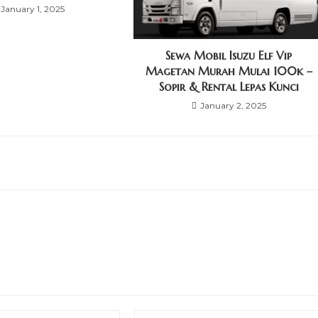
January 1, 2025
Sewa Mobil Isuzu Elf Vip
Magetan Murah Mulai 100k –
Sopir & Rental Lepas Kunci
January 2, 2025
Enter