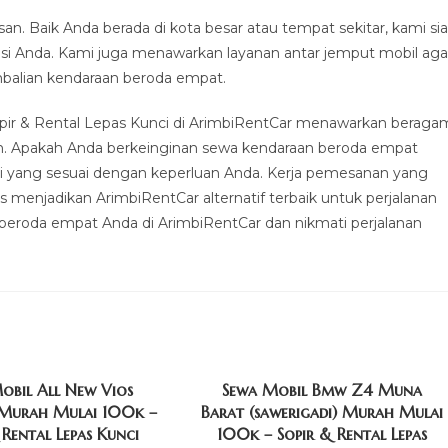
n. Baik Anda berada di kota besar atau tempat sekitar, kami si
i Anda. Kami juga menawarkan layanan antar jemput mobil aga
balian kendaraan beroda empat.
pir & Rental Lepas Kunci di ArimbiRentCar menawarkan beraga
an. Apakah Anda berkeinginan sewa kendaraan beroda empat
si yang sesuai dengan keperluan Anda. Kerja pemesanan yang
 menjadikan ArimbiRentCar alternatif terbaik untuk perjalanan
 beroda empat Anda di ArimbiRentCar dan nikmati perjalanan
obil All New Vios
Sewa Mobil Bmw Z4 Muna
 Murah Mulai 100k –
Barat (sawerigadi) Murah Mulai
 Rental Lepas Kunci
100k – Sopir & Rental Lepas