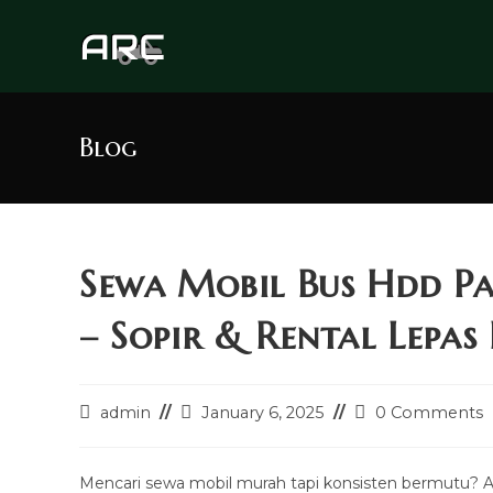
Skip
to
content
Blog
Sewa Mobil Bus Hdd 
– Sopir & Rental Lepas
Post
Post
Post
admin
January 6, 2025
0 Comments
author:
last
comments:
modified:
Mencari sewa mobil murah tapi konsisten bermutu? 