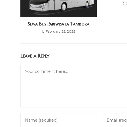
Sewa Bus Pariwisata Tambora
February 25, 2025
Leave a Reply
Comment
Enter
Enter
your
your