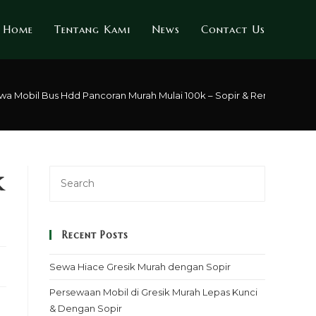
Home
Tentang Kami
News
Contact Us
wa Mobil Bus Hdd Pancoran Murah Mulai 100k – Sopir & Rental Lepas 
k
Recent Posts
Sewa Hiace Gresik Murah dengan Sopir
Persewaan Mobil di Gresik Murah Lepas Kunci
& Dengan Sopir