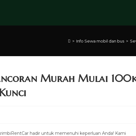
>
Info Sewa mobil dan bus
>
Se
Pancoran Murah Mulai 100
 Kunci
ArimbiRentCar hadir untuk memenuhi keperluan Anda! Kami