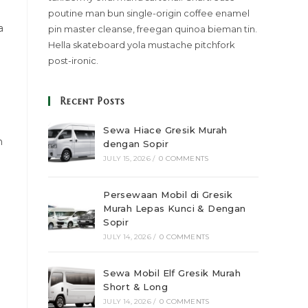
poutine man bun single-origin coffee enamel
a
pin master cleanse, freegan quinoa bieman tin.
Hella skateboard yola mustache pitchfork
post-ironic.
Recent Posts
Sewa Hiace Gresik Murah
n
dengan Sopir
JULY 15, 2026
/
0 COMMENTS
Persewaan Mobil di Gresik
Murah Lepas Kunci & Dengan
Sopir
JULY 14, 2026
/
0 COMMENTS
Sewa Mobil Elf Gresik Murah
Short & Long
JULY 14, 2026
/
0 COMMENTS