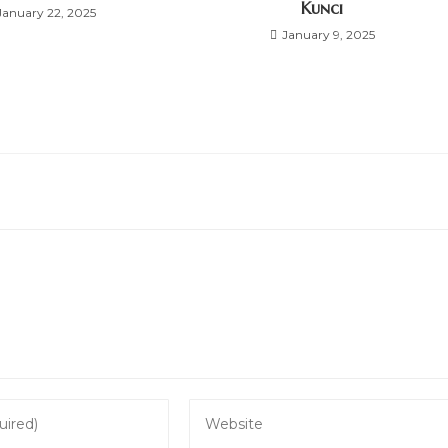
Kunci
January 22, 2025
January 9, 2025
Enter
your