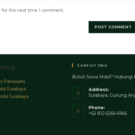
website
r for the next time I comment.
URL
(optional)
Contact Info
rvice
Butuh Sewa Mobil? Hubungi 
 Pariwisata
bil Surabaya
Address:
Surabaya, Gunung Any
obil Surabaya
Phone:
+62 812-5266-6966