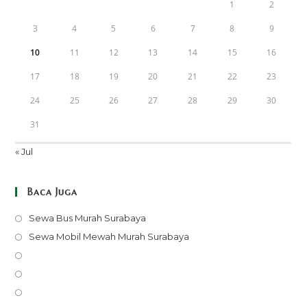
1
2
3
4
5
6
7
8
9
10
11
12
13
14
15
16
17
18
19
20
21
22
23
24
25
26
27
28
29
30
31
« Jul
Baca Juga
Opens
Sewa Bus Murah Surabaya
in
Opens
Sewa Mobil Mewah Murah Surabaya
a
in
Opens
new
a
in
Opens
tab
new
a
in
Opens
tab
new