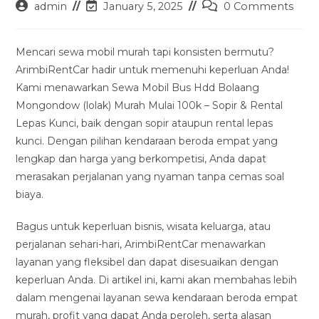
Post
Post
Post
admin
January 5, 2025
0 Comments
author:
last
comments:
modified:
Mencari sewa mobil murah tapi konsisten bermutu?
ArimbiRentCar hadir untuk memenuhi keperluan Anda!
Kami menawarkan Sewa Mobil Bus Hdd Bolaang
Mongondow (lolak) Murah Mulai 100k – Sopir & Rental
Lepas Kunci, baik dengan sopir ataupun rental lepas
kunci. Dengan pilihan kendaraan beroda empat yang
lengkap dan harga yang berkompetisi, Anda dapat
merasakan perjalanan yang nyaman tanpa cemas soal
biaya.
Bagus untuk keperluan bisnis, wisata keluarga, atau
perjalanan sehari-hari, ArimbiRentCar menawarkan
layanan yang fleksibel dan dapat disesuaikan dengan
keperluan Anda. Di artikel ini, kami akan membahas lebih
dalam mengenai layanan sewa kendaraan beroda empat
murah, profit yang dapat Anda peroleh, serta alasan