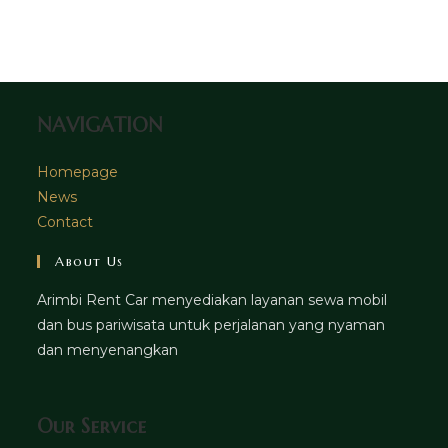
a
in
tab
new
a
tab
new
tab
NAVIGATION
Homepage
News
Contact
About Us
Arimbi Rent Car menyediakan layanan sewa mobil
dan bus pariwisata untuk perjalanan yang nyaman
dan menyenangkan
Our Service