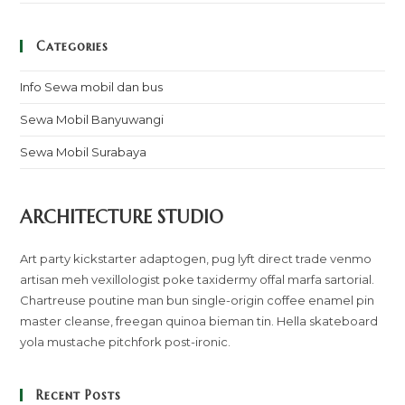
Categories
Info Sewa mobil dan bus
Sewa Mobil Banyuwangi
Sewa Mobil Surabaya
ARCHITECTURE STUDIO
Art party kickstarter adaptogen, pug lyft direct trade venmo
artisan meh vexillologist poke taxidermy offal marfa sartorial.
Chartreuse poutine man bun single-origin coffee enamel pin
master cleanse, freegan quinoa bieman tin. Hella skateboard
yola mustache pitchfork post-ironic.
Recent Posts