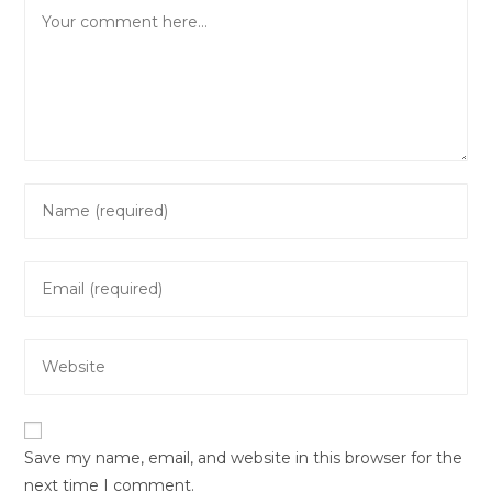
Comment
Enter
your
name
Enter
or
your
username
email
to
Enter
address
comment
your
to
website
comment
URL
Save my name, email, and website in this browser for the
(optional)
next time I comment.