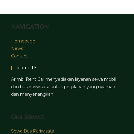
tab
new
tab
NAVIGATION
Homepage
News
Contact
About Us
Arimbi Rent Car menyediakan layanan sewa mobil
dan bus pariwisata untuk perjalanan yang nyaman
dan menyenangkan
Our Service
Sewa Bus Pariwisata