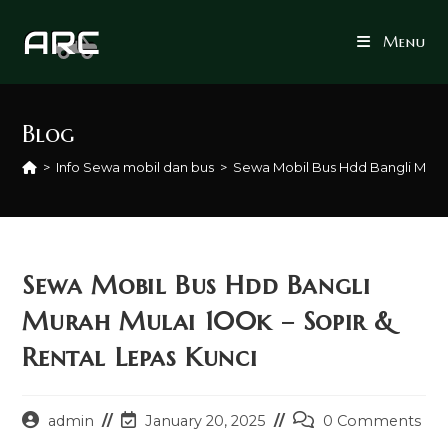
Skip
to
Menu
content
Blog
>
Info Sewa mobil dan bus
>
Sewa Mobil Bus Hdd Bangli Murah
Sewa Mobil Bus Hdd Bangli
Murah Mulai 100k – Sopir &
Rental Lepas Kunci
Post
Post
Post
admin
January 20, 2025
0 Comments
author:
last
comments: