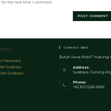
r for the next time I comment.
URL
(optional)
Contact Info
rvice
Butuh Sewa Mobil? Hubungi 
 Pariwisata
bil Surabaya
Address:
Surabaya, Gunung Any
obil Surabaya
Phone:
+62 812-5266-6966