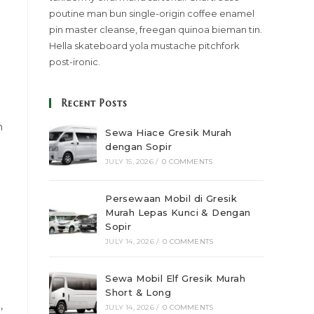
poutine man bun single-origin coffee enamel
pin master cleanse, freegan quinoa bieman tin.
Hella skateboard yola mustache pitchfork
post-ironic.
Recent Posts
n
Sewa Hiace Gresik Murah
dengan Sopir
JULY 15, 2026
/
0 COMMENTS
Persewaan Mobil di Gresik
Murah Lepas Kunci & Dengan
Sopir
JULY 14, 2026
/
0 COMMENTS
Sewa Mobil Elf Gresik Murah
Short & Long
,
JULY 14, 2026
/
0 COMMENTS