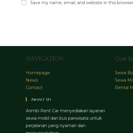
Save my name, email, and website in this browse
or
address
username
to
to
comment
comment
NAVIGATION
Our Se
Homepage
Sewa Bus
News
Sewa Mo
Contact
Rental M
About Us
Arimbi Rent Car menyediakan layanan
sewa mobil dan bus pariwisata untuk
perjalanan yang nyaman dan
menyenangkan