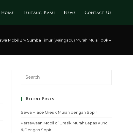
Home
Tentang Kami
News
Contact Us
ewa Mobil Brv Sumba Timur (waingapu) Murah Mulai 100k – Sopir & Re
Recent Posts
Sewa Hiace Gresik Murah dengan Sopir
Persewaan Mobil di Gresik Murah Lepas Kunci
& Dengan Sopir