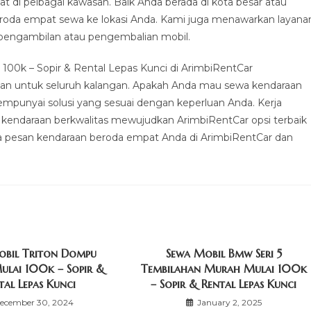
 di pelbagai kawasan. Baik Anda berada di kota besar atau
eroda empat sewa ke lokasi Anda. Kami juga menawarkan layana
l pengambilan atau pengembalian mobil.
100k – Sopir & Rental Lepas Kunci di ArimbiRentCar
man untuk seluruh kalangan. Apakah Anda mau sewa kendaraan
empunyai solusi yang sesuai dengan keperluan Anda. Kerja
 kendaraan berkwalitas mewujudkan ArimbiRentCar opsi terbaik
ika pesan kendaraan beroda empat Anda di ArimbiRentCar dan
obil Triton Dompu
Sewa Mobil Bmw Seri 5
lai 100k – Sopir &
Tembilahan Murah Mulai 100k
tal Lepas Kunci
– Sopir & Rental Lepas Kunci
ecember 30, 2024
January 2, 2025