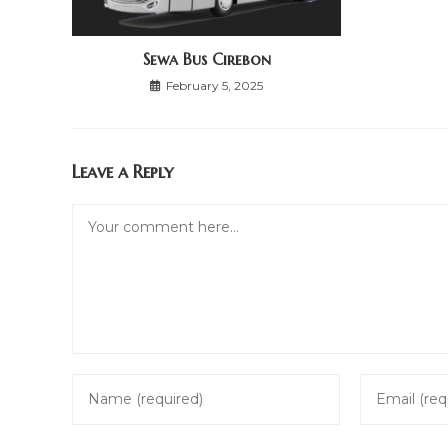
Sewa Bus Cirebon
February 5, 2025
Leave a Reply
Comment
Enter
Enter
your
your
name
email