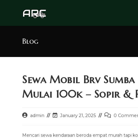
Skip
to
content
Blog
Sewa Mobil Brv Sumba
Mulai 100k – Sopir & 
Post
Post
Post
admin
January 21, 2025
0 Commen
author:
last
comments:
modified:
Mencari sewa kendaraan beroda empat murah tapi ko