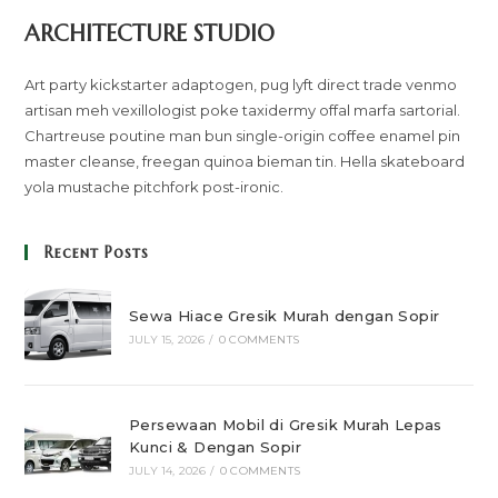
ARCHITECTURE STUDIO
Art party kickstarter adaptogen, pug lyft direct trade venmo
artisan meh vexillologist poke taxidermy offal marfa sartorial.
Chartreuse poutine man bun single-origin coffee enamel pin
master cleanse, freegan quinoa bieman tin. Hella skateboard
yola mustache pitchfork post-ironic.
Recent Posts
Sewa Hiace Gresik Murah dengan Sopir
JULY 15, 2026
/
0 COMMENTS
Persewaan Mobil di Gresik Murah Lepas
Kunci & Dengan Sopir
JULY 14, 2026
/
0 COMMENTS