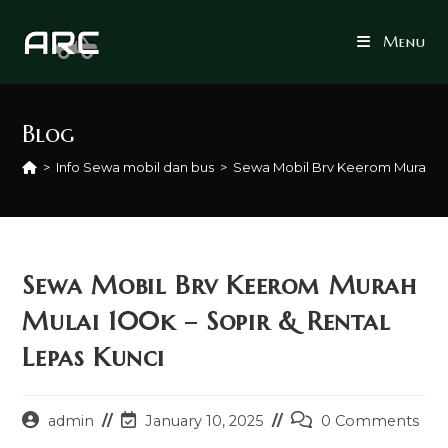
Skip
to
Menu
content
Blog
>
Info Sewa mobil dan bus
>
Sewa Mobil Brv Keerom Murah Mul
Sewa Mobil Brv Keerom Murah
Mulai 100k – Sopir & Rental
Lepas Kunci
Post
Post
Post
admin
January 10, 2025
0 Comments
author:
last
comments: