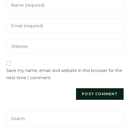
Enter
your
name
Enter
or
your
username
email
to
Enter
address
comment
your
to
website
comment
URL
Save my name, email, and website in this browser for the
(optional)
next time I comment.