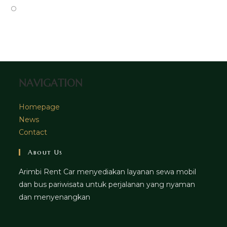
tab
new
a
in
Opens
tab
new
a
in
tab
new
a
tab
new
tab
NAVIGATION
Homepage
News
Contact
About Us
Arimbi Rent Car menyediakan layanan sewa mobil
dan bus pariwisata untuk perjalanan yang nyaman
dan menyenangkan