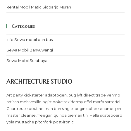
Rental Mobil Matic Sidoarjo Murah
Categories
Info Sewa mobil dan bus
Sewa Mobil Banyuwangi
Sewa Mobil Surabaya
ARCHITECTURE STUDIO
Art party kickstarter adaptogen, pug lyft direct trade venmo
artisan meh vexillologist poke taxidermy offal marfa sartorial.
Chartreuse poutine man bun single-origin coffee enamel pin
master cleanse, freegan quinoa bieman tin. Hella skateboard
yola mustache pitchfork post-ironic.