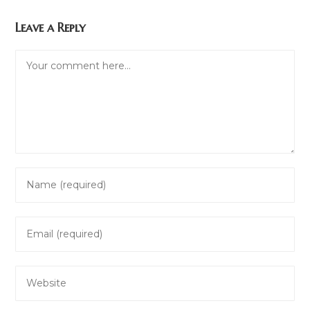
Leave a Reply
Comment
Enter
your
name
Enter
or
your
username
email
to
Enter
address
comment
your
to
website