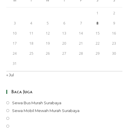
M
T
W
T
F
S
S
1
2
3
4
5
6
7
8
9
10
11
12
13
14
15
16
17
18
19
20
21
22
23
24
25
26
27
28
29
30
31
« Jul
Baca Juga
Opens
Sewa Bus Murah Surabaya
in
Opens
Sewa Mobil Mewah Murah Surabaya
a
in
Opens
new
a
in
Opens