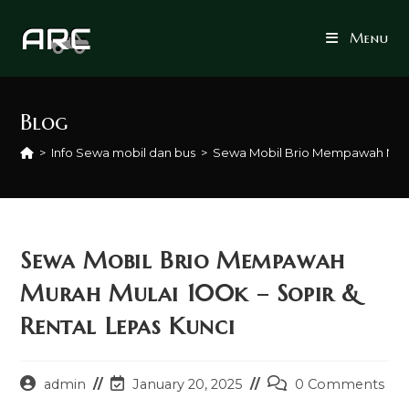
Skip
to
Menu
content
Blog
>
Info Sewa mobil dan bus
>
Sewa Mobil Brio Mempawah Murah
Sewa Mobil Brio Mempawah
Murah Mulai 100k – Sopir &
Rental Lepas Kunci
Post
Post
Post
admin
January 20, 2025
0 Comments
author:
last
comments: