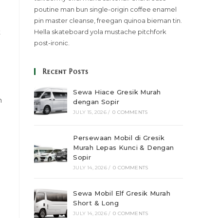
poutine man bun single-origin coffee enamel
pin master cleanse, freegan quinoa bieman tin.
t
Hella skateboard yola mustache pitchfork
post-ironic.
Recent Posts
Sewa Hiace Gresik Murah
n
dengan Sopir
JULY 15, 2026
/
0 COMMENTS
Persewaan Mobil di Gresik
Murah Lepas Kunci & Dengan
Sopir
JULY 14, 2026
/
0 COMMENTS
Sewa Mobil Elf Gresik Murah
Short & Long
JULY 14, 2026
/
0 COMMENTS