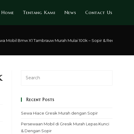
Home
Tentang Kami
News
Contact Us
wa Mobil Bmw X1 Tambrauw Murah Mulai 100k – Sopir & Rental Lepas 
k
Recent Posts
Sewa Hiace Gresik Murah dengan Sopir
Persewaan Mobil di Gresik Murah Lepas Kunci
& Dengan Sopir