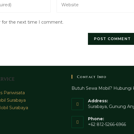
Enter
your
website
r for the next time I comment.
URL
(optional)
Contact Info
rvice
Butuh Sewa Mobil? Hubungi 
 Pariwisata
bil Surabaya
Address:
Surabaya, Gunung Any
obil Surabaya
Phone:
+62 812-5266-6966