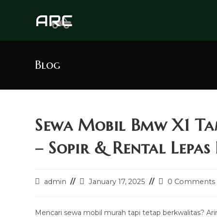
Skip
to
content
Blog
Sewa Mobil Bmw X1 T
– Sopir & Rental Lepas
Post
Post
Post
admin
January 17, 2025
0 Comments
author:
last
comments:
modified:
Mencari sewa mobil murah tapi tetap berkwalitas? A