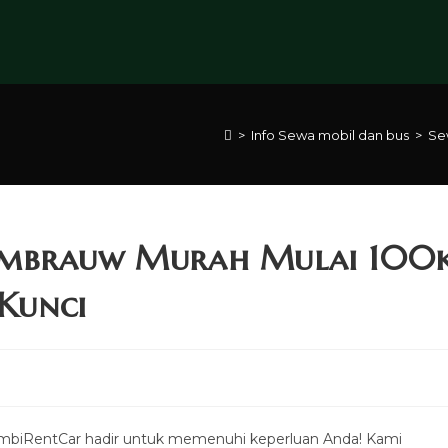
>
Info Sewa mobil dan bus
>
Se
ambrauw Murah Mulai 100
 Kunci
rimbiRentCar hadir untuk memenuhi keperluan Anda! Kami