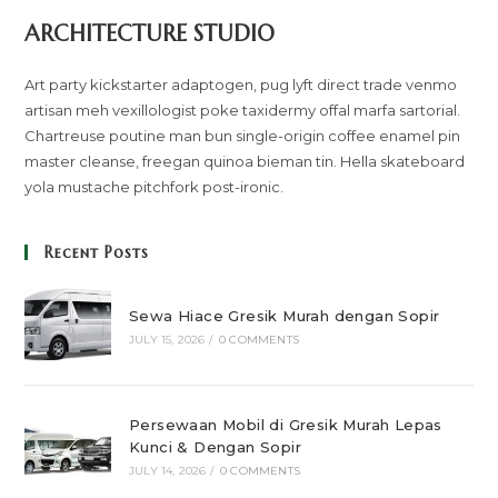
ARCHITECTURE STUDIO
Art party kickstarter adaptogen, pug lyft direct trade venmo
artisan meh vexillologist poke taxidermy offal marfa sartorial.
Chartreuse poutine man bun single-origin coffee enamel pin
master cleanse, freegan quinoa bieman tin. Hella skateboard
yola mustache pitchfork post-ironic.
Recent Posts
Sewa Hiace Gresik Murah dengan Sopir
JULY 15, 2026
/
0 COMMENTS
Persewaan Mobil di Gresik Murah Lepas
Kunci & Dengan Sopir
JULY 14, 2026
/
0 COMMENTS