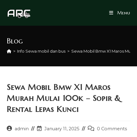
Skip
to
Menu
content
Blog
>
Info Sewa mobil dan bus
>
Sewa Mobil Bmw X1 Maros Murah M
Sewa Mobil Bmw X1 Maros
Murah Mulai 100k – Sopir &
Rental Lepas Kunci
Post
Post
Post
admin
January 11, 2025
0 Comments
author:
last
comments: