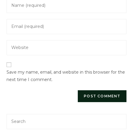
Enter
your
name
Enter
or
your
username
email
to
Enter
address
comment
your
to
website
comment
URL
Save my name, email, and website in this browser for the
(optional)
next time I comment.