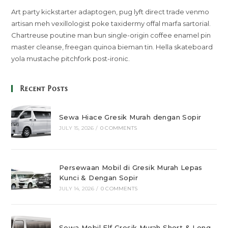
Art party kickstarter adaptogen, pug lyft direct trade venmo
artisan meh vexillologist poke taxidermy offal marfa sartorial.
Chartreuse poutine man bun single-origin coffee enamel pin
master cleanse, freegan quinoa bieman tin. Hella skateboard
yola mustache pitchfork post-ironic.
Recent Posts
Sewa Hiace Gresik Murah dengan Sopir
JULY 15, 2026
/
0 COMMENTS
Persewaan Mobil di Gresik Murah Lepas
Kunci & Dengan Sopir
JULY 14, 2026
/
0 COMMENTS
Sewa Mobil Elf Gresik Murah Short & Long