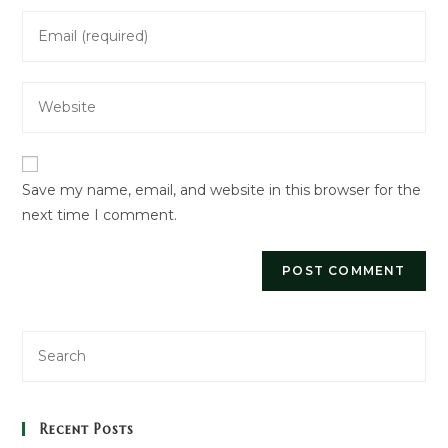
name
Enter
or
your
username
email
to
Enter
address
comment
your
to
website
comment
URL
Save my name, email, and website in this browser for the
(optional)
next time I comment.
Recent Posts