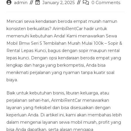
Post
Post
Post
admin
January 2, 2025
0 Comments
author:
last
comments:
modified:
Mencari sewa kendaraan beroda empat murah namun
konsisten berkualitas? ArimbiRentCar hadir untuk
memenuhi kebutuhan Anda! Kami menawarkan Sewa
Mobil Bmw Seri 5 Tembilahan Murah Mulai 100k – Sopir &
Rental Lepas Kunci, bagus dengan sopir maupun rental
lepas kunci. Dengan opsi kendaraan beroda empat yang
lengkap dan harga yang berkompetisi, Anda bisa
menikmati perjalanan yang nyaman tanpa kuatir soal
biaya.
Baik untuk kebutuhan bisnis, liburan keluarga, atau
perjalanan sehari-hari, ArimbiRentCar menawarkan
layanan yang fleksibel dan bisa disesuaikan dengan
keperluan Anda. Di artikel ini, kami akan membahas lebih
dalam mengenai layanan sewa mobil murah, profit yang
bisa Anda dapatkan, serta alasan mengapa