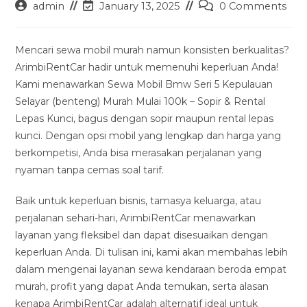
Post
Post
Post
admin
January 13, 2025
0 Comments
author:
last
comments:
modified:
Mencari sewa mobil murah namun konsisten berkualitas?
ArimbiRentCar hadir untuk memenuhi keperluan Anda!
Kami menawarkan Sewa Mobil Bmw Seri 5 Kepulauan
Selayar (benteng) Murah Mulai 100k – Sopir & Rental
Lepas Kunci, bagus dengan sopir maupun rental lepas
kunci. Dengan opsi mobil yang lengkap dan harga yang
berkompetisi, Anda bisa merasakan perjalanan yang
nyaman tanpa cemas soal tarif.
Baik untuk keperluan bisnis, tamasya keluarga, atau
perjalanan sehari-hari, ArimbiRentCar menawarkan
layanan yang fleksibel dan dapat disesuaikan dengan
keperluan Anda. Di tulisan ini, kami akan membahas lebih
dalam mengenai layanan sewa kendaraan beroda empat
murah, profit yang dapat Anda temukan, serta alasan
kenapa ArimbiRentCar adalah alternatif ideal untuk