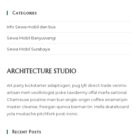
Categories
Info Sewa mobil dan bus
Sewa Mobil Banyuwangi
Sewa Mobil Surabaya
ARCHITECTURE STUDIO
Art party kickstarter adaptogen, pug lyft direct trade venmo
artisan meh vexillologist poke taxidermy offal marfa sartorial.
Chartreuse poutine man bun single-origin coffee enamel pin
master cleanse, freegan quinoa bieman tin. Hella skateboard
yola mustache pitchfork post-ironic.
Recent Posts