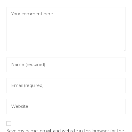
Comment
Enter
your
name
Enter
or
your
username
email
to
Enter
address
comment
your
to
website
comment
URL
Save my name, email, and website in this browser for the
(optional)