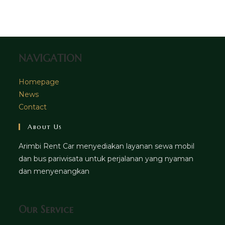
tab
new
a
tab
new
tab
NAVIGATION
Homepage
News
Contact
About Us
Arimbi Rent Car menyediakan layanan sewa mobil
dan bus pariwisata untuk perjalanan yang nyaman
dan menyenangkan
Our Service