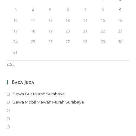
3
4
5
6
7
8
9
10
11
12
13
14
15
16
17
18
19
20
21
22
23
24
25
26
27
28
29
30
31
« Jul
Baca Juga
Opens
Sewa Bus Murah Surabaya
in
Opens
Sewa Mobil Mewah Murah Surabaya
a
in
Opens
new
a
in
Opens
tab
new
a
in
Opens
tab
new
a
in