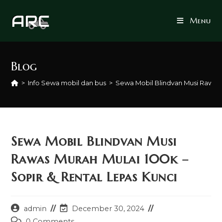
Skip
to
Menu
content
Blog
>
Info Sewa mobil dan bus
>
Sewa Mobil Blindvan Musi Rawas 
Sewa Mobil Blindvan Musi
Rawas Murah Mulai 100k –
Sopir & Rental Lepas Kunci
Post
Post
admin
December 30, 2024
author:
last
Post
0 Comments