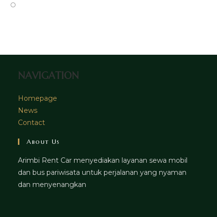
tab
new
a
in
Opens
tab
new
a
in
tab
new
a
tab
new
tab
NAVIGATION
Homepage
News
Contact
About Us
Arimbi Rent Car menyediakan layanan sewa mobil
dan bus pariwisata untuk perjalanan yang nyaman
dan menyenangkan