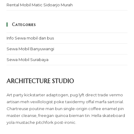
Rental Mobil Matic Sidoarjo Murah
Categories
Info Sewa mobil dan bus
Sewa Mobil Banyuwangi
Sewa Mobil Surabaya
ARCHITECTURE STUDIO
Art party kickstarter adaptogen, pug lyft direct trade venmo
artisan meh vexillologist poke taxidermy offal marfa sartorial.
Chartreuse poutine man bun single-origin coffee enamel pin
master cleanse, freegan quinoa bieman tin. Hella skateboard
yola mustache pitchfork post-ironic.