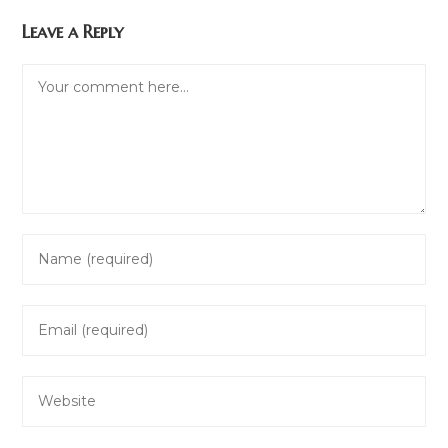
Leave a Reply
Comment
Enter
your
name
Enter
or
your
username
email
to
Enter
address
comment
your
to
website
comment