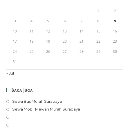
1
2
3
4
5
6
7
8
9
10
11
12
13
14
15
16
17
18
19
20
21
22
23
24
25
26
27
28
29
30
31
« Jul
Baca Juga
Opens
Sewa Bus Murah Surabaya
in
Opens
Sewa Mobil Mewah Murah Surabaya
a
in
Opens
new
a
in
Opens