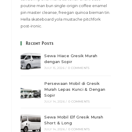
poutine man bun single-origin coffee enamel
pin master cleanse, freegan quinoa bieman tin.
Hella skateboard yola mustache pitchfork
post-ironic.
Recent Posts
Sewa Hiace Gresik Murah
dengan Sopir
JULY 15, 2026
/
0 COMMENTS
Persewaan Mobil di Gresik
Murah Lepas Kunci & Dengan
Sopir
JULY 14, 2026
/
0 COMMENTS
Sewa Mobil Elf Gresik Murah
Short & Long
JULY 14, 2026
/
0 COMMENTS