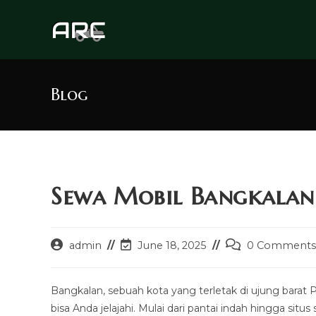
Skip
to
content
Blog
Sewa Mobil Bangkalan 
Post
Post
Post
admin
June 18, 2025
0 Comments
author:
last
comments:
modified:
Bangkalan, sebuah kota yang terletak di ujung bara
bisa Anda jelajahi. Mulai dari pantai indah hingga s