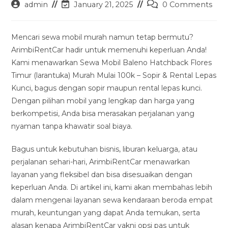
Post
Post
Post
admin
January 21, 2025
0 Comments
author:
last
comments:
modified:
Mencari sewa mobil murah namun tetap bermutu?
ArimbiRentCar hadir untuk memenuhi keperluan Anda!
Kami menawarkan Sewa Mobil Baleno Hatchback Flores
Timur (larantuka) Murah Mulai 100k – Sopir & Rental Lepas
Kunci, bagus dengan sopir maupun rental lepas kunci.
Dengan pilihan mobil yang lengkap dan harga yang
berkompetisi, Anda bisa merasakan perjalanan yang
nyaman tanpa khawatir soal biaya.
Bagus untuk kebutuhan bisnis, liburan keluarga, atau
perjalanan sehari-hari, ArimbiRentCar menawarkan
layanan yang fleksibel dan bisa disesuaikan dengan
keperluan Anda. Di artikel ini, kami akan membahas lebih
dalam mengenai layanan sewa kendaraan beroda empat
murah, keuntungan yang dapat Anda temukan, serta
alasan kenapa ArimbiRentCar yakni opsi pas untuk