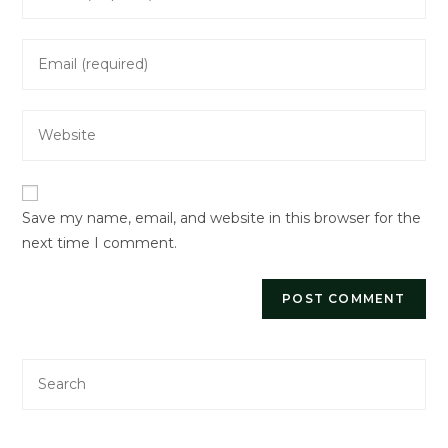
your
name
Enter
or
your
username
email
to
Enter
address
comment
your
to
website
comment
URL
Save my name, email, and website in this browser for the
(optional)
next time I comment.