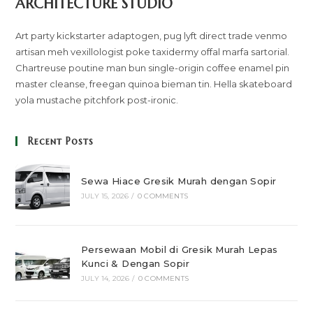
ARCHITECTURE STUDIO
Art party kickstarter adaptogen, pug lyft direct trade venmo
artisan meh vexillologist poke taxidermy offal marfa sartorial.
Chartreuse poutine man bun single-origin coffee enamel pin
master cleanse, freegan quinoa bieman tin. Hella skateboard
yola mustache pitchfork post-ironic.
Recent Posts
Sewa Hiace Gresik Murah dengan Sopir
JULY 15, 2026
/
0 COMMENTS
Persewaan Mobil di Gresik Murah Lepas
Kunci & Dengan Sopir
JULY 14, 2026
/
0 COMMENTS