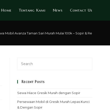
Home
Tentang Kami
News
Contact Us
wa Mobil Avanza Taman Sari Murah Mulai 100k – Sopir & Rental Lepas 
Recent Posts
Sewa Hiace Gresik Murah dengan Sopir
Persewaan Mobil di Gresik Murah Lepas Kunci
& Dengan Sopir