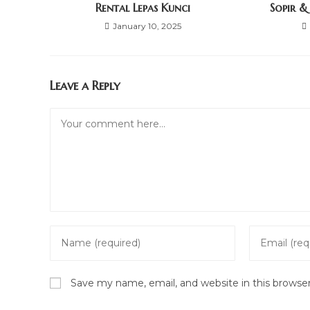
Rental Lepas Kunci
Sopir &
January 10, 2025
Leave a Reply
Comment
Enter
Enter
your
your
name
email
Save my name, email, and website in this browse
or
address
username
to