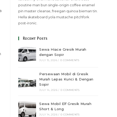
poutine man bun single-origin coffee enamel
a
pin master cleanse, freegan quinoa bieman tin.
Hella skateboard yola mustache pitchfork
post-ironic.
Recent Posts
Sewa Hiace Gresik Murah
n
dengan Sopir
JULY 15, 2026
/
0 COMMENTS
Persewaan Mobil di Gresik
Murah Lepas Kunci & Dengan
Sopir
JULY 14, 2026
/
0 COMMENTS
Sewa Mobil Elf Gresik Murah
Short & Long
JULY 14, 2026
/
0 COMMENTS