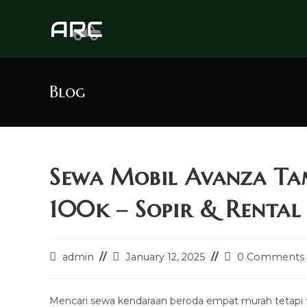
Skip
to
content
Blog
Sewa Mobil Avanza Ta
100k – Sopir & Rental 
Post
Post
Post
admin
January 12, 2025
0 Comments
author:
last
comments:
modified:
Mencari sewa kendaraan beroda empat murah tetapi 