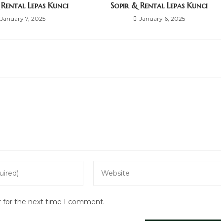
 Rental Lepas Kunci
Sopir & Rental Lepas Kunci
January 7, 2025
January 6, 2025
Enter
your
website
r for the next time I comment.
URL
(optional)