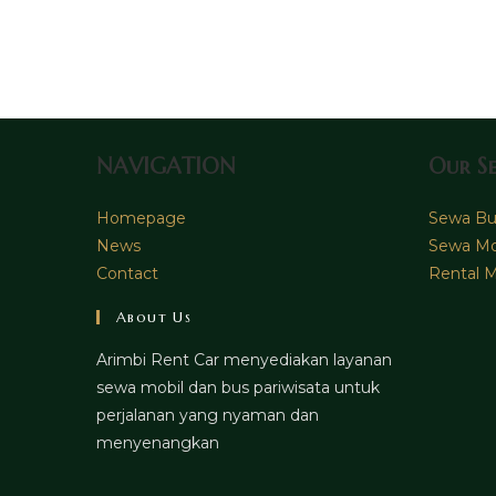
to
comment
comment
NAVIGATION
Our Se
Homepage
Sewa Bus
News
Sewa Mo
Contact
Rental M
About Us
Arimbi Rent Car menyediakan layanan
sewa mobil dan bus pariwisata untuk
perjalanan yang nyaman dan
menyenangkan