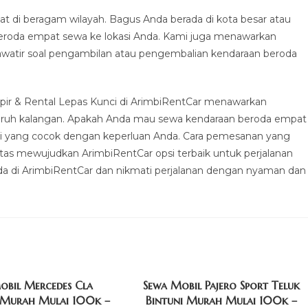
 di beragam wilayah. Bagus Anda berada di kota besar atau
beroda empat sewa ke lokasi Anda. Kami juga menawarkan
hawatir soal pengambilan atau pengembalian kendaraan beroda
pir & Rental Lepas Kunci di ArimbiRentCar menawarkan
luruh kalangan. Apakah Anda mau sewa kendaraan beroda empat
usi yang cocok dengan keperluan Anda. Cara pemesanan yang
itas mewujudkan ArimbiRentCar opsi terbaik untuk perjalanan
nda di ArimbiRentCar dan nikmati perjalanan dengan nyaman dan
obil Mercedes Cla
Sewa Mobil Pajero Sport Teluk
 Murah Mulai 100k –
Bintuni Murah Mulai 100k –