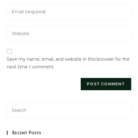
name
Enter
or
your
username
email
to
Enter
address
comment
your
to
website
comment
URL
Save my name, email, and website in this browser for the
(optional)
next time I comment.
Recent Posts