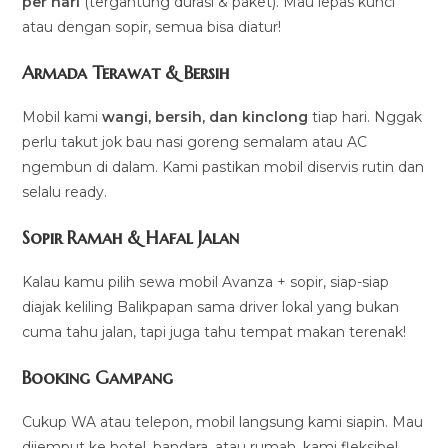
per hari
(tergantung durasi & paket). Mau lepas kunci
atau dengan sopir, semua bisa diatur!
Armada Terawat & Bersih
Mobil kami
wangi, bersih, dan kinclong
tiap hari. Nggak
perlu takut jok bau nasi goreng semalam atau AC
ngembun di dalam. Kami pastikan mobil diservis rutin dan
selalu ready.
Sopir Ramah & Hafal Jalan
Kalau kamu pilih sewa mobil Avanza + sopir, siap-siap
diajak keliling Balikpapan sama driver lokal yang bukan
cuma tahu jalan, tapi juga tahu tempat makan terenak!
Booking Gampang
Cukup WA atau telepon, mobil langsung kami siapin. Mau
dijemput ke hotel, bandara, atau rumah, kami fleksibel