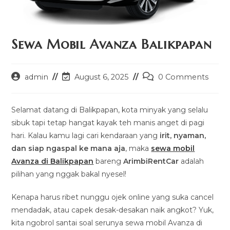
Sewa Mobil Avanza Balikpapan
Post
Post
Post
admin
August 6, 2025
0 Comments
author:
last
comments:
modified:
Selamat datang di Balikpapan, kota minyak yang selalu
sibuk tapi tetap hangat kayak teh manis anget di pagi
hari. Kalau kamu lagi cari kendaraan yang
irit, nyaman,
dan siap ngaspal ke mana aja
, maka
sewa mobil
Avanza di Balikpapan
bareng
ArimbiRentCar
adalah
pilihan yang nggak bakal nyesel!
Kenapa harus ribet nunggu ojek online yang suka cancel
mendadak, atau capek desak-desakan naik angkot? Yuk,
kita ngobrol santai soal serunya sewa mobil Avanza di