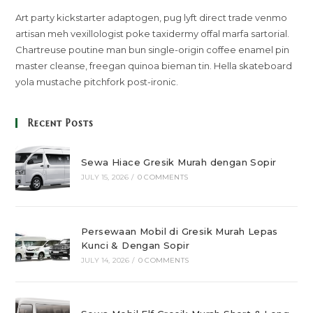
Art party kickstarter adaptogen, pug lyft direct trade venmo
artisan meh vexillologist poke taxidermy offal marfa sartorial.
Chartreuse poutine man bun single-origin coffee enamel pin
master cleanse, freegan quinoa bieman tin. Hella skateboard
yola mustache pitchfork post-ironic.
Recent Posts
Sewa Hiace Gresik Murah dengan Sopir
JULY 15, 2026
/
0 COMMENTS
Persewaan Mobil di Gresik Murah Lepas
Kunci & Dengan Sopir
JULY 14, 2026
/
0 COMMENTS