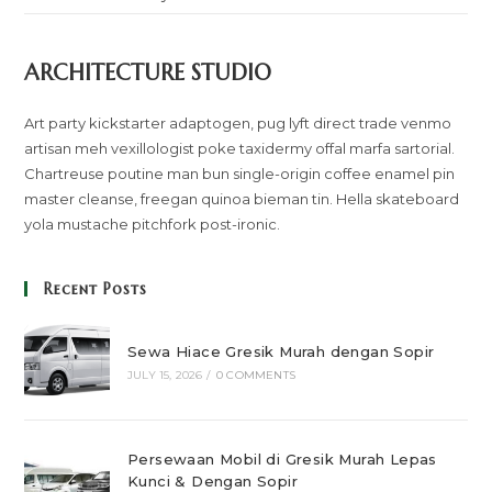
ARCHITECTURE STUDIO
Art party kickstarter adaptogen, pug lyft direct trade venmo
artisan meh vexillologist poke taxidermy offal marfa sartorial.
Chartreuse poutine man bun single-origin coffee enamel pin
master cleanse, freegan quinoa bieman tin. Hella skateboard
yola mustache pitchfork post-ironic.
Recent Posts
Sewa Hiace Gresik Murah dengan Sopir
JULY 15, 2026
/
0 COMMENTS
Persewaan Mobil di Gresik Murah Lepas
Kunci & Dengan Sopir