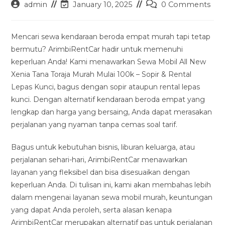
Post
Post
Post
admin
January 10, 2025
0 Comments
author:
last
comments:
modified:
Mencari sewa kendaraan beroda empat murah tapi tetap
bermutu? ArimbiRentCar hadir untuk memenuhi
keperluan Anda! Kami menawarkan Sewa Mobil All New
Xenia Tana Toraja Murah Mulai 100k – Sopir & Rental
Lepas Kunci, bagus dengan sopir ataupun rental lepas
kunci. Dengan alternatif kendaraan beroda empat yang
lengkap dan harga yang bersaing, Anda dapat merasakan
perjalanan yang nyaman tanpa cemas soal tarif.
Bagus untuk kebutuhan bisnis, liburan keluarga, atau
perjalanan sehari-hari, ArimbiRentCar menawarkan
layanan yang fleksibel dan bisa disesuaikan dengan
keperluan Anda. Di tulisan ini, kami akan membahas lebih
dalam mengenai layanan sewa mobil murah, keuntungan
yang dapat Anda peroleh, serta alasan kenapa
ArimbiRentCar merupakan alternatif pas untuk perjalanan