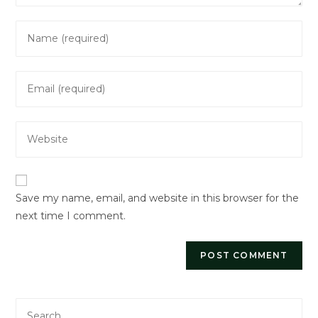
Enter
your
name
Enter
or
your
username
email
to
Enter
address
comment
your
to
website
comment
URL
Save my name, email, and website in this browser for the
(optional)
next time I comment.