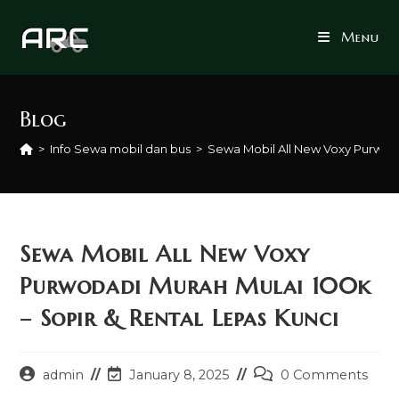
Skip
to
Menu
content
Blog
>
Info Sewa mobil dan bus
>
Sewa Mobil All New Voxy Purwoda
Sewa Mobil All New Voxy
Purwodadi Murah Mulai 100k
– Sopir & Rental Lepas Kunci
Post
Post
Post
admin
January 8, 2025
0 Comments
author:
last
comments: