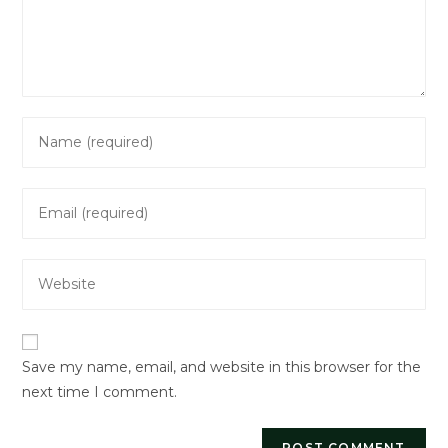
Enter
your
name
Enter
or
your
username
email
to
Enter
address
comment
your
to
website
comment
URL
Save my name, email, and website in this browser for the
(optional)
next time I comment.