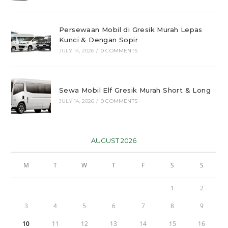
Persewaan Mobil di Gresik Murah Lepas
Kunci & Dengan Sopir
JULY 14, 2026
/
0 COMMENTS
Sewa Mobil Elf Gresik Murah Short & Long
JULY 14, 2026
/
0 COMMENTS
AUGUST 2026
M
T
W
T
F
S
S
1
2
3
4
5
6
7
8
9
10
11
12
13
14
15
16