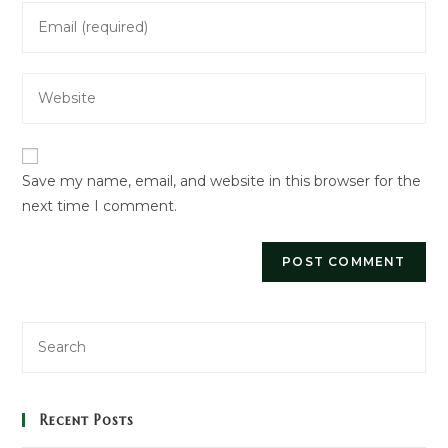
Enter
or
your
username
email
to
Enter
address
comment
your
to
website
comment
URL
Save my name, email, and website in this browser for the
(optional)
next time I comment.
Recent Posts