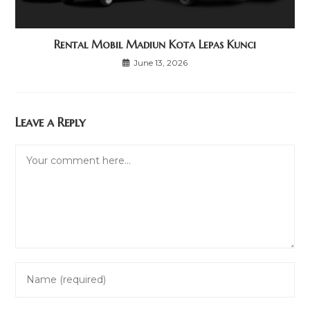
Rental Mobil Madiun Kota Lepas Kunci
June 13, 2026
Leave a Reply
Comment
Enter
your
name