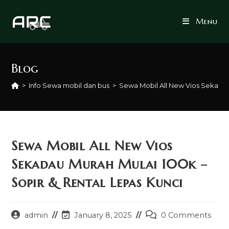
Skip
to
Menu
content
Blog
>
Info Sewa mobil dan bus
>
Sewa Mobil All New Vios Sekadau
Sewa Mobil All New Vios
Sekadau Murah Mulai 100k –
Sopir & Rental Lepas Kunci
Post
Post
Post
admin
January 8, 2025
0 Comments
author:
last
comments: