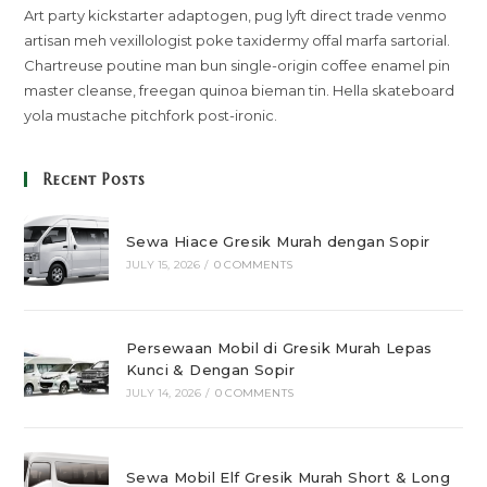
Art party kickstarter adaptogen, pug lyft direct trade venmo
artisan meh vexillologist poke taxidermy offal marfa sartorial.
Chartreuse poutine man bun single-origin coffee enamel pin
master cleanse, freegan quinoa bieman tin. Hella skateboard
yola mustache pitchfork post-ironic.
Recent Posts
Sewa Hiace Gresik Murah dengan Sopir
JULY 15, 2026
/
0 COMMENTS
Persewaan Mobil di Gresik Murah Lepas
Kunci & Dengan Sopir
JULY 14, 2026
/
0 COMMENTS
Sewa Mobil Elf Gresik Murah Short & Long