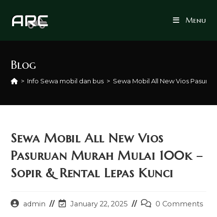
Skip
to
Menu
content
Blog
>
Info Sewa mobil dan bus
>
Sewa Mobil All New Vios Pasuruan
Sewa Mobil All New Vios
Pasuruan Murah Mulai 100k –
Sopir & Rental Lepas Kunci
Post
Post
Post
admin
January 22, 2025
0 Comments
author:
last
comments: