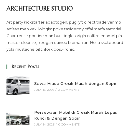
ARCHITECTURE STUDIO
Art party kickstarter adaptogen, pug lyft direct trade venmo
artisan meh vexillologist poke taxidermy offal marfa sartorial.
Chartreuse poutine man bun single-origin coffee enamel pin
master cleanse, freegan quinoa bieman tin. Hella skateboard
yola mustache pitchfork post-ironic.
Recent Posts
Sewa Hiace Gresik Murah dengan Sopir
JULY 15, 2026
/
0 COMMENTS
Persewaan Mobil di Gresik Murah Lepas
Kunci & Dengan Sopir
JULY 14, 2026
/
0 COMMENTS