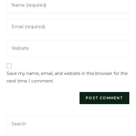
Enter
your
name
Enter
or
your
username
email
to
Enter
address
comment
your
to
website
comment
URL
Save my name, email, and website in this browser for the
(optional)
next time I comment.