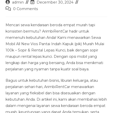
Post
Post
admin
December 30, 2024
author:
last
Post
0 Comments
modified:
comments:
Mencari sewa kendaraan beroda empat murah tapi
konsisten bermutu? ArimbiRentCar hadir untuk
memenuhi kebutuhan Anda! Kami menawarkan Sewa
Mobil All New Vios Pantai Indah Kapuk (pik) Murah Mulai
100k – Sopir & Rental Lepas Kunci, baik dengan sopir
maupun rental lepas kunci. Dengan opsi mobil yang
lengkap dan harga yang bersaing, Anda bisa menikmati
perjalanan yang nyaman tanpa kuatir soal biaya.
Bagus untuk kebutuhan bisnis, liburan keluarga, atau
perjalanan sehari-hari, ArimbiRentCar menawarkan
layanan yang fleksibel dan bisa disesuaikan dengan
kebutuhan Anda. Di artikel ini, kami akan membahas lebih
dalam mengenai layanan sewa kendaraan beroda empat
murah, keuntungan yang dapat Anda temukan, serta