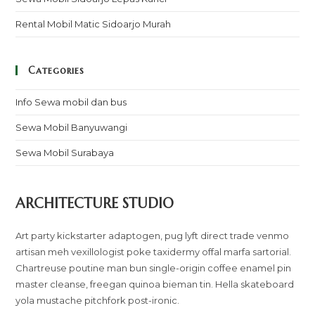
Rental Mobil Matic Sidoarjo Murah
Categories
Info Sewa mobil dan bus
Sewa Mobil Banyuwangi
Sewa Mobil Surabaya
ARCHITECTURE STUDIO
Art party kickstarter adaptogen, pug lyft direct trade venmo
artisan meh vexillologist poke taxidermy offal marfa sartorial.
Chartreuse poutine man bun single-origin coffee enamel pin
master cleanse, freegan quinoa bieman tin. Hella skateboard
yola mustache pitchfork post-ironic.