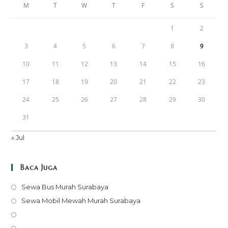
M
T
W
T
F
S
S
1
2
3
4
5
6
7
8
9
10
11
12
13
14
15
16
17
18
19
20
21
22
23
24
25
26
27
28
29
30
31
« Jul
Baca Juga
Opens
Sewa Bus Murah Surabaya
in
Opens
Sewa Mobil Mewah Murah Surabaya
a
in
Opens
new
a
in