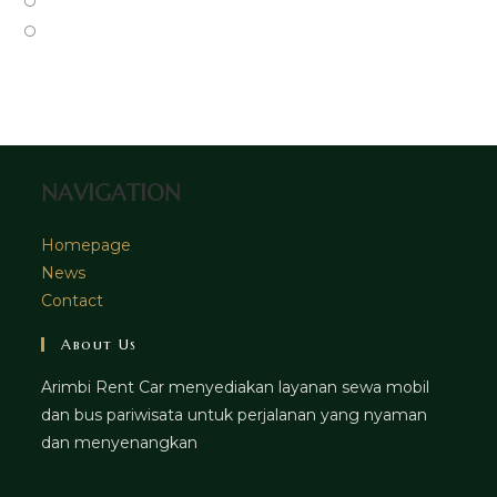
Opens
tab
new
a
in
Opens
tab
new
a
in
tab
new
a
tab
new
tab
NAVIGATION
Homepage
News
Contact
About Us
Arimbi Rent Car menyediakan layanan sewa mobil
dan bus pariwisata untuk perjalanan yang nyaman
dan menyenangkan