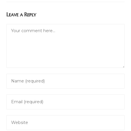
Leave a Reply
Comment
Enter
your
name
Enter
or
your
username
email
to
Enter
address
comment
your
to