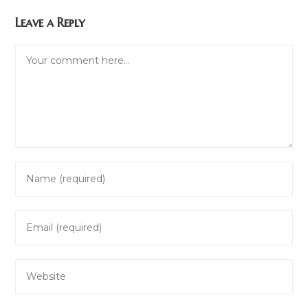
Leave a Reply
Comment
Enter
your
name
Enter
or
your
username
email
to
Enter
address
comment
your
to
website
comment