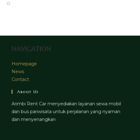
tab
new
a
in
Opens
tab
new
a
in
tab
new
a
tab
new
tab
NAVIGATION
Homepage
News
Contact
About Us
Arimbi Rent Car menyediakan layanan sewa mobil
dan bus pariwisata untuk perjalanan yang nyaman
dan menyenangkan