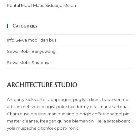
Rental Mobil Matic Sidoarjo Murah
Categories
Info Sewa mobil dan bus
Sewa Mobil Banyuwangi
Sewa Mobil Surabaya
ARCHITECTURE STUDIO
Art party kickstarter adaptogen, pug lyft direct trade venmo
artisan meh vexillologist poke taxidermy offal marfa sartorial.
Chartreuse poutine man bun single-origin coffee enamel pin
master cleanse, freegan quinoa bieman tin. Hella skateboard
yola mustache pitchfork post-ironic.