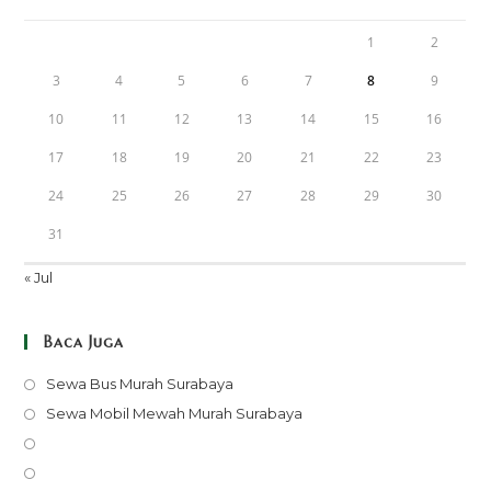
1
2
3
4
5
6
7
8
9
10
11
12
13
14
15
16
17
18
19
20
21
22
23
24
25
26
27
28
29
30
31
« Jul
Baca Juga
Opens
Sewa Bus Murah Surabaya
in
Opens
Sewa Mobil Mewah Murah Surabaya
a
in
Opens
new
a
in
Opens