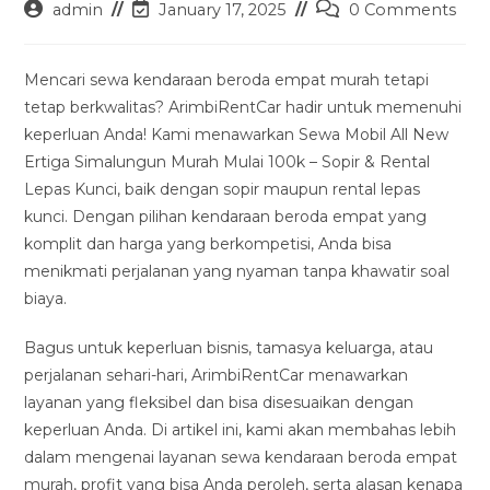
Post
Post
Post
admin
January 17, 2025
0 Comments
author:
last
comments:
modified:
Mencari sewa kendaraan beroda empat murah tetapi
tetap berkwalitas? ArimbiRentCar hadir untuk memenuhi
keperluan Anda! Kami menawarkan Sewa Mobil All New
Ertiga Simalungun Murah Mulai 100k – Sopir & Rental
Lepas Kunci, baik dengan sopir maupun rental lepas
kunci. Dengan pilihan kendaraan beroda empat yang
komplit dan harga yang berkompetisi, Anda bisa
menikmati perjalanan yang nyaman tanpa khawatir soal
biaya.
Bagus untuk keperluan bisnis, tamasya keluarga, atau
perjalanan sehari-hari, ArimbiRentCar menawarkan
layanan yang fleksibel dan bisa disesuaikan dengan
keperluan Anda. Di artikel ini, kami akan membahas lebih
dalam mengenai layanan sewa kendaraan beroda empat
murah, profit yang bisa Anda peroleh, serta alasan kenapa