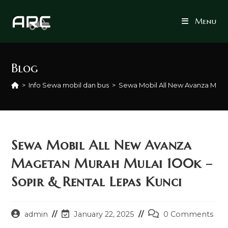
Skip
to
Menu
content
Blog
>
Info Sewa mobil dan bus
>
Sewa Mobil All New Avanza Maget
Sewa Mobil All New Avanza
Magetan Murah Mulai 100k –
Sopir & Rental Lepas Kunci
Post
Post
Post
admin
January 22, 2025
0 Comments
author:
last
comments: