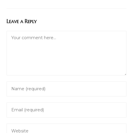
Leave a Reply
Comment
Enter
your
name
Enter
or
your
username
email
to
Enter
address
comment