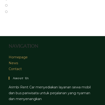
new
a
in
Opens
tab
new
a
in
Opens
tab
new
a
in
tab
new
a
tab
new
tab
NAVIGATION
Homepage
News
Contact
About Us
Arimbi Rent Car menyediakan layanan sewa mobil
dan bus pariwisata untuk perjalanan yang nyaman
dan menyenangkan