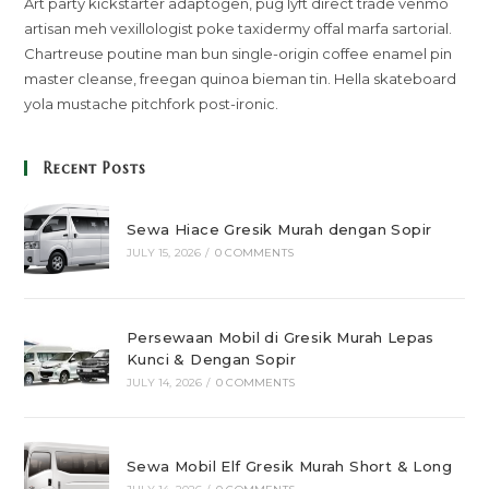
Art party kickstarter adaptogen, pug lyft direct trade venmo
artisan meh vexillologist poke taxidermy offal marfa sartorial.
Chartreuse poutine man bun single-origin coffee enamel pin
master cleanse, freegan quinoa bieman tin. Hella skateboard
yola mustache pitchfork post-ironic.
Recent Posts
Sewa Hiace Gresik Murah dengan Sopir
JULY 15, 2026
/
0 COMMENTS
Persewaan Mobil di Gresik Murah Lepas
Kunci & Dengan Sopir
JULY 14, 2026
/
0 COMMENTS
Sewa Mobil Elf Gresik Murah Short & Long