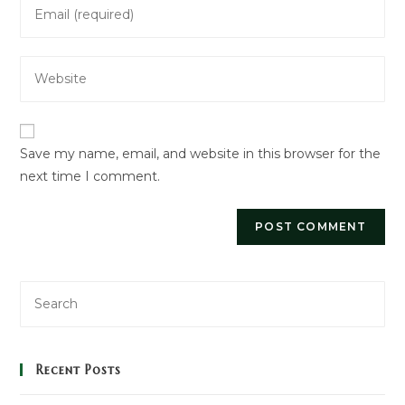
Enter
or
your
username
email
to
Enter
address
comment
your
to
website
comment
URL
Save my name, email, and website in this browser for the
(optional)
next time I comment.
Recent Posts