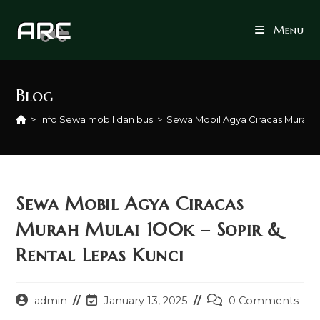
Skip
to
Menu
content
Blog
>
Info Sewa mobil dan bus
>
Sewa Mobil Agya Ciracas Murah Mu
Sewa Mobil Agya Ciracas
Murah Mulai 100k – Sopir &
Rental Lepas Kunci
Post
Post
Post
admin
January 13, 2025
0 Comments
author:
last
comments: