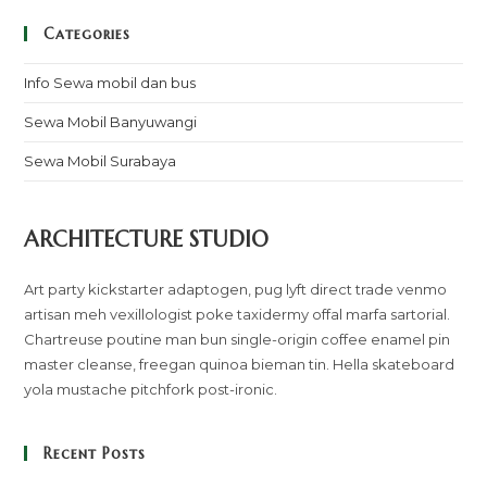
Categories
Info Sewa mobil dan bus
Sewa Mobil Banyuwangi
Sewa Mobil Surabaya
ARCHITECTURE STUDIO
Art party kickstarter adaptogen, pug lyft direct trade venmo
artisan meh vexillologist poke taxidermy offal marfa sartorial.
Chartreuse poutine man bun single-origin coffee enamel pin
master cleanse, freegan quinoa bieman tin. Hella skateboard
yola mustache pitchfork post-ironic.
Recent Posts