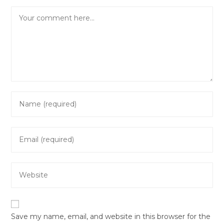
Comment
Enter
your
name
Enter
or
your
username
email
to
Enter
address
comment
your
to
website
comment
URL
Save my name, email, and website in this browser for the
(optional)