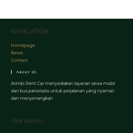
tab
new
a
tab
new
tab
NAVIGATION
Homepage
News
Contact
About Us
Arimbi Rent Car menyediakan layanan sewa mobil
dan bus pariwisata untuk perjalanan yang nyaman
dan menyenangkan
Our Service