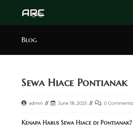
Skip
to
content
Blog
Sewa Hiace Pontianak
Post
Post
Post
admin
June 18, 2025
0 Comments
author:
last
comments:
modified:
Kenapa Harus Sewa Hiace di Pontianak?