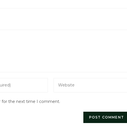
Enter
your
website
r for the next time I comment.
URL
(optional)