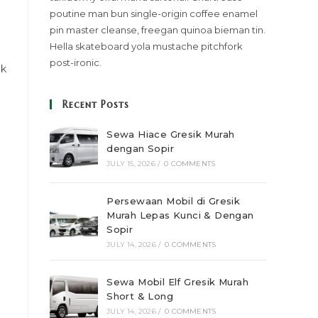
poutine man bun single-origin coffee enamel
pin master cleanse, freegan quinoa bieman tin.
Hella skateboard yola mustache pitchfork
post-ironic.
ik
Recent Posts
Sewa Hiace Gresik Murah
dengan Sopir
JULY 15, 2026
/
0 COMMENTS
Persewaan Mobil di Gresik
Murah Lepas Kunci & Dengan
Sopir
JULY 14, 2026
/
0 COMMENTS
Sewa Mobil Elf Gresik Murah
Short & Long
JULY 14, 2026
/
0 COMMENTS