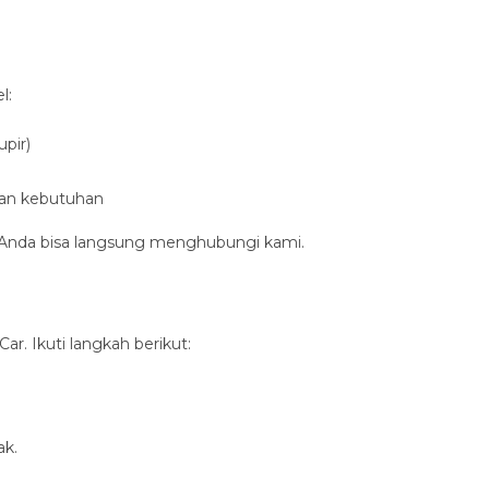
l:
upir)
kan kebutuhan
s, Anda bisa langsung menghubungi kami.
. Ikuti langkah berikut:
ak.