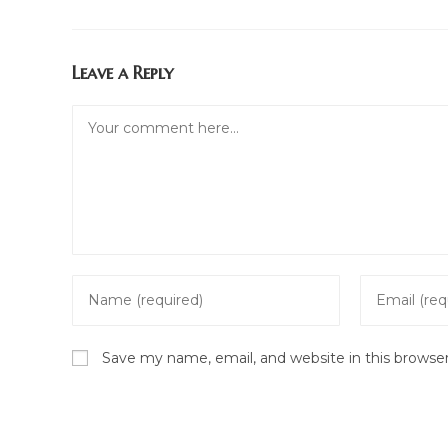
Leave a Reply
Comment
Enter
Enter
your
your
name
email
Save my name, email, and website in this browse
or
address
username
to
to
comment
comment