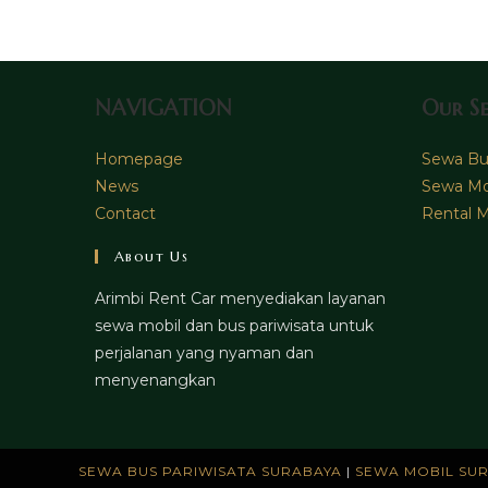
NAVIGATION
Our Se
Homepage
Sewa Bus
News
Sewa Mo
Contact
Rental M
About Us
Arimbi Rent Car menyediakan layanan
sewa mobil dan bus pariwisata untuk
perjalanan yang nyaman dan
menyenangkan
SEWA BUS PARIWISATA SURABAYA
|
SEWA MOBIL SU