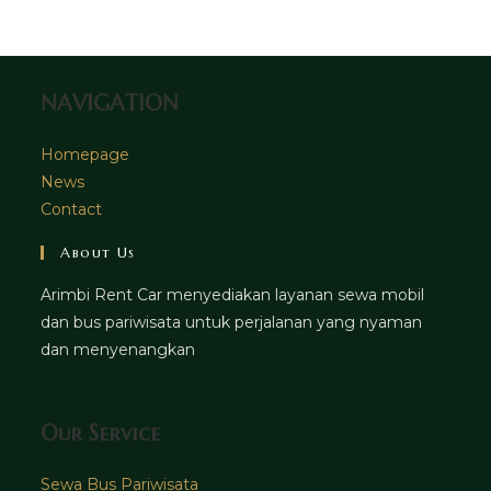
tab
new
tab
NAVIGATION
Homepage
News
Contact
About Us
Arimbi Rent Car menyediakan layanan sewa mobil
dan bus pariwisata untuk perjalanan yang nyaman
dan menyenangkan
Our Service
Sewa Bus Pariwisata