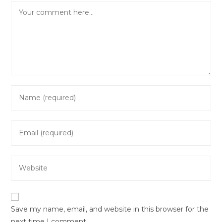
Comment
Enter
your
name
Enter
or
your
username
email
to
Enter
address
comment
your
to
website
comment
URL
Save my name, email, and website in this browser for the
(optional)
next time I comment.